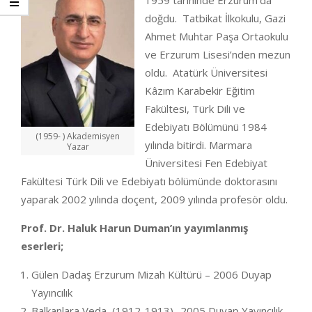
1959 tarihinde Erzurum’da
doğdu. Tatbikat İlkokulu, Gazi
Ahmet Muhtar Paşa Ortaokulu
ve Erzurum Lisesi’nden mezun
oldu. Atatürk Üniversitesi
Kâzım Karabekir Eğitim
Fakültesi, Türk Dili ve
Edebiyatı Bölümünü 1984
(1959- ) Akademisyen
yılında bitirdi. Marmara
Yazar
Üniversitesi Fen Edebiyat
Fakültesi Türk Dili ve Edebiyatı bölümünde doktorasını
yaparak 2002 yılında doçent, 2009 yılında profesör oldu.
Prof. Dr. Haluk Harun Duman’ın yayımlanmış
eserleri;
Gülen Dadaş Erzurum Mizah Kültürü – 2006 Duyap
Yayıncılık
Balkanlara Veda (1912-1913) -2005 Duyap Yayıncılık