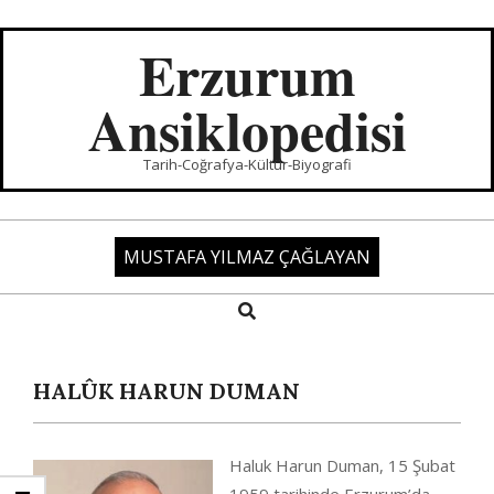
Skip
to
Erzurum
content
Ansiklopedisi
Tarih-Coğrafya-Kültür-Biyografi
MUSTAFA YILMAZ ÇAĞLAYAN
Search
Primary
Navigation
Menu
HALÛK HARUN DUMAN
Haluk Harun Duman, 15 Şubat