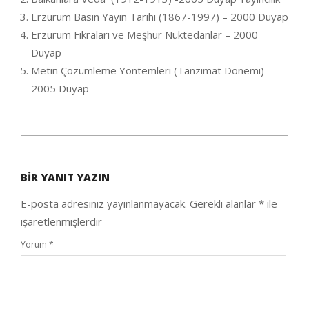
Erzurum Basın Yayın Tarihi (1867-1997) – 2000 Duyap
Erzurum Fıkraları ve Meşhur Nüktedanlar – 2000
Duyap
Metin Çözümleme Yöntemleri (Tanzimat Dönemi)-
2005 Duyap
2020-
10-
BIR YANIT YAZIN
04
E-posta adresiniz yayınlanmayacak.
Gerekli alanlar
*
ile
işaretlenmişlerdir
Yorum
*