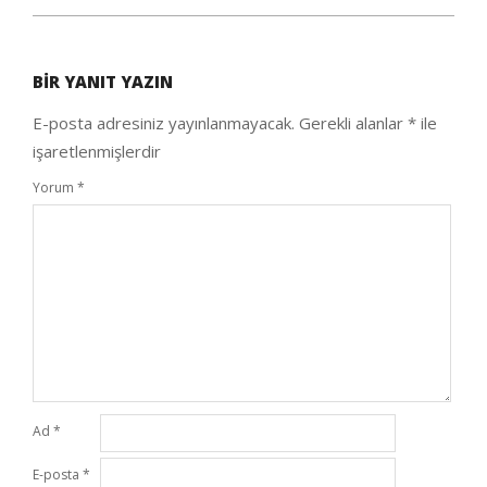
2021-
02-
BIR YANIT YAZIN
04
E-posta adresiniz yayınlanmayacak.
Gerekli alanlar
*
ile
işaretlenmişlerdir
Yorum
*
Ad
*
E-posta
*