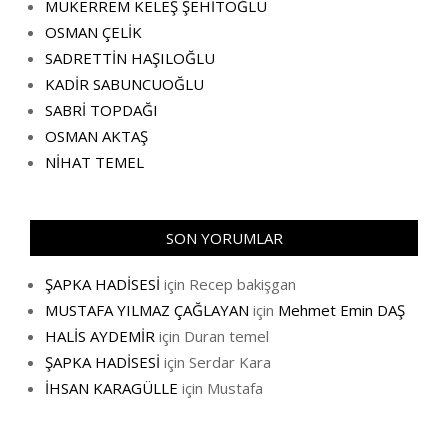
MÜKERREM KELEŞ ŞEHİTOĞLU
OSMAN ÇELİK
SADRETTİN HAŞILOĞLU
KADİR SABUNCUOĞLU
SABRİ TOPDAĞI
OSMAN AKTAŞ
NİHAT TEMEL
SON YORUMLAR
ŞAPKA HADİSESİ
için
Recep bakişgan
MUSTAFA YILMAZ ÇAĞLAYAN
için
Mehmet Emin DAŞ
HALİS AYDEMİR
için
Duran temel
ŞAPKA HADİSESİ
için
Serdar Kara
İHSAN KARAGÜLLE
için
Mustafa