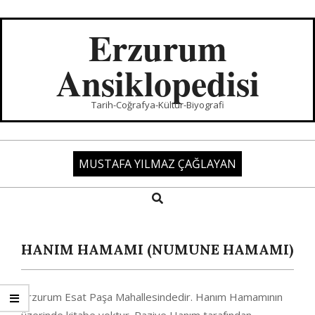
Skip
to
Erzurum
content
Ansiklopedisi
Tarih-Coğrafya-Kültür-Biyografi
MUSTAFA YILMAZ ÇAĞLAYAN
Search
Primary
Navigation
Menu
HANIM HAMAMI (NUMUNE HAMAMI)
Erzurum Esat Paşa Mahallesindedir. Hanım Hamamının