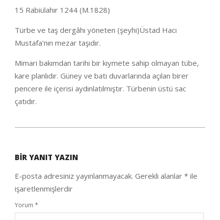
15 Rabiülahır 1244 (M.1828)
Türbe ve taş dergâhı yöneten (şeyhi)Üstad Hacı
Mustafa’nın mezar taşıdır.
Mimari bakımdan tarihi bir kıymete sahip olmayan tübe,
kare planlıdır. Güney ve batı duvarlarında açılan birer
pencere ile içerisi aydınlatılmıştır. Türbenin üstü sac
çatıdır.
2021-
01-
BIR YANIT YAZIN
30
E-posta adresiniz yayınlanmayacak.
Gerekli alanlar
*
ile
işaretlenmişlerdir
Yorum
*