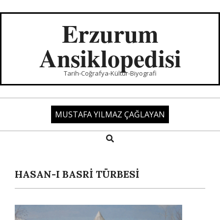
Skip
to
Erzurum
content
Ansiklopedisi
Tarih-Coğrafya-Kültür-Biyografi
MUSTAFA YILMAZ ÇAĞLAYAN
Search
Primary
Navigation
Menu
HASAN-I BASRİ TÜRBESİ