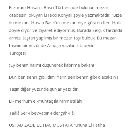
Erzurum Hasan-ı Basri Türbesinde bulunan mezar
kitabesini okuyan İ.Hakkı Konyalı şöyle yazmaktadır: “Bize
bu mezarı, Hasan Basri’nin mezarı diye gösterdiler. Halk
böyle diyor ve ziyaret ediyormuş. Burada Selçuk tarzında
kırmızı taştan yapılmış bir mezar taşı bulduk. Bu mezar
taşının bir yüzünde Arapça yazılan kitabenin
Türkçesi;
(Ey benim halimi düşünerek kabrime bakan!
Dün ben senin gibi idim. Yarın sen benim gibi olacaksın.)
Taşın diğer yüzünde şunlar yazılıdır:
El- merhum el-muhtaç ilâ rahmetillâhi
Taâlâ Ser-i bevvabın-i dergâh-i âli
ÜSTAD ZADE EL HAC MUSTAFA ruhuna El Fatiha