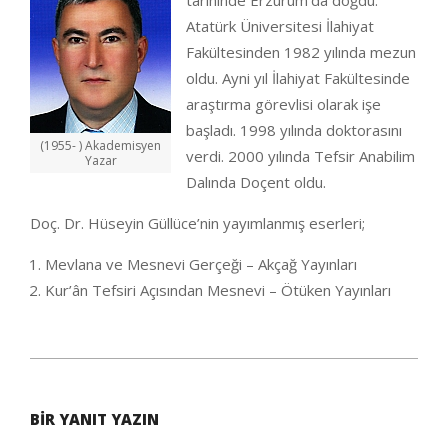
tarihinde Erzurum’da doğdu.
Atatürk Üniversitesi İlahiyat
Fakültesinden 1982 yılında mezun
oldu. Ayni yıl İlahiyat Fakültesinde
araştırma görevlisi olarak işe
başladı. 1998 yılında doktorasını
(1955- ) Akademisyen
verdi. 2000 yılında Tefsir Anabilim
Yazar
Dalında Doçent oldu.
Doç. Dr. Hüseyin Güllüce’nin yayımlanmış eserleri;
Mevlana ve Mesnevi Gerçeği – Akçağ Yayınları
Kur’ân Tefsiri Açısından Mesnevi – Ötüken Yayınları
2020-
10-
BIR YANIT YAZIN
04