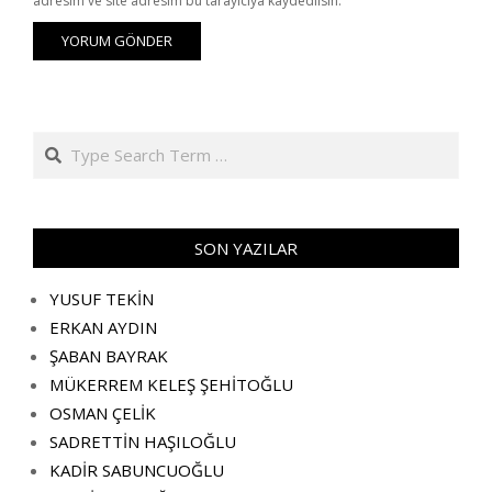
adresim ve site adresim bu tarayıcıya kaydedilsin.
Search
SON YAZILAR
YUSUF TEKİN
ERKAN AYDIN
ŞABAN BAYRAK
MÜKERREM KELEŞ ŞEHİTOĞLU
OSMAN ÇELİK
SADRETTİN HAŞILOĞLU
KADİR SABUNCUOĞLU