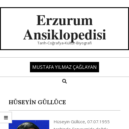
Skip
to
Erzurum
content
Ansiklopedisi
Tarih-Coğrafya-Kültür-Biyografi
MUSTAFA YILMAZ ÇAĞLAYAN
Search
Primary
Navigation
Menu
HÜSEYİN GÜLLÜCE
Hüseyin Güllüce, 07.07.1955