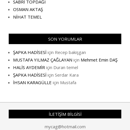
SABRİ TOPDAĞI
OSMAN AKTAŞ
NİHAT TEMEL
SON YORUMLAR
ŞAPKA HADİSESİ
için
Recep bakişgan
MUSTAFA YILMAZ ÇAĞLAYAN
için
Mehmet Emin DAŞ
HALİS AYDEMİR
için
Duran temel
ŞAPKA HADİSESİ
için
Serdar Kara
İHSAN KARAGÜLLE
için
Mustafa
İLETİŞİM BİLGİSİ
mycag@hotmail.com