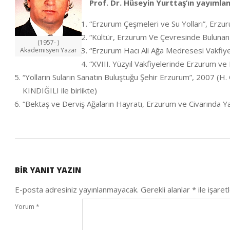
Prof. Dr. Hüseyin Yurttaş’ın yayımlan
“Erzurum Çeşmeleri ve Su Yolları”, Erzur
“Kültür, Erzurum Ve Çevresinde Bulunan K
(1957- )
“Erzurum Hacı Ali Ağa Medresesi Vakfiyesi
Akademisyen Yazar
“XVIII. Yüzyıl Vakfiyelerinde Erzurum ve 
“Yolların Suların Sanatın Buluştuğu Şehir Erzurum”, 2007
KINDIĞILI ile birlikte)
“Bektaş ve Derviş Ağaların Hayratı, Erzurum ve Civarında Ya
2020-
10-
BIR YANIT YAZIN
04
E-posta adresiniz yayınlanmayacak.
Gerekli alanlar
*
ile işaret
Yorum
*