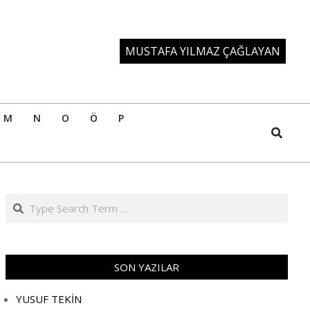
MUSTAFA YILMAZ ÇAĞLAYAN
M
N
O
Ö
P
Search
Search
SON YAZILAR
YUSUF TEKİN