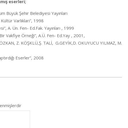
mış eserleri;
um Büyük Şehir Belediyesi Yayınları
ültür Varlıkları”, 1998
”, A. Ün. Fen- Ed.Fak. Yayınları , 1999
Bir Vakfiye Örneği”, A.Ü. Fen- Ed.Yay , 2001,
 (H. ÖZKAN, Z. KÖŞKLÜ,Ş. TALİ, G.GEYİK,D. OKUYUCU YILMAZ, M.
ptırdığı Eserler”, 2008
lenmişlerdir