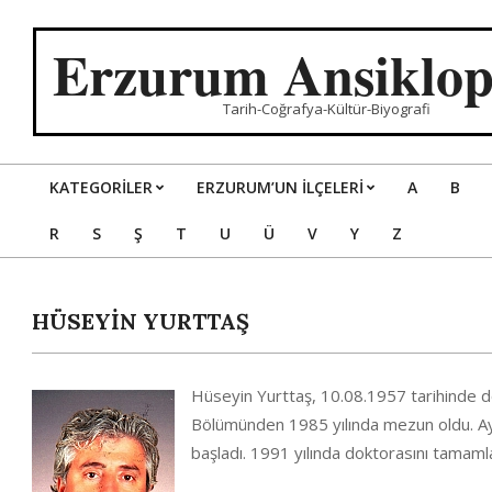
Skip
to
Erzurum Ansiklop
content
Tarih-Coğrafya-Kültür-Biyografi
KATEGORILER
ERZURUM’UN İLÇELERİ
A
B
Primary
R
S
Ş
T
U
Ü
V
Y
Z
Navigation
Menu
HÜSEYİN YURTTAŞ
Hüseyin Yurttaş, 10.08.1957 tarihinde d
Bölümünden 1985 yılında mezun oldu. Ayn
başladı. 1991 yılında doktorasını tamaml