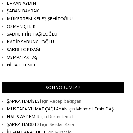
ERKAN AYDIN
ŞABAN BAYRAK
MÜKERREM KELEŞ ŞEHİTOĞLU
OSMAN ÇELİK
SADRETTİN HAŞILOĞLU
KADİR SABUNCUOĞLU
SABRİ TOPDAĞI
OSMAN AKTAŞ
NİHAT TEMEL
SON YORUMLAR
ŞAPKA HADİSESİ
için
Recep bakişgan
MUSTAFA YILMAZ ÇAĞLAYAN
için
Mehmet Emin DAŞ
HALİS AYDEMİR
için
Duran temel
ŞAPKA HADİSESİ
için
Serdar Kara
İHSAN KARAGÜLLE
için
Mustafa