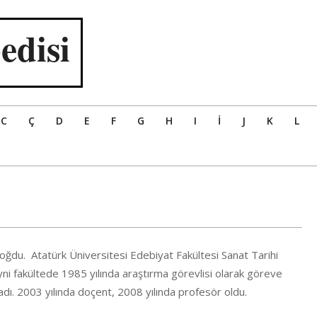
edisi
C
Ç
D
E
F
G
H
I
İ
J
K
L
oğdu. Atatürk Üniversitesi Edebiyat Fakültesi Sanat Tarihi
i fakültede 1985 yılında araştırma görevlisi olarak göreve
adı. 2003 yılında doçent, 2008 yılında profesör oldu.