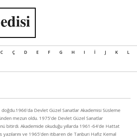
edisi
C
Ç
D
E
F
G
H
I
İ
J
K
L
da doğdu.1966’da Devlet Güzel Sanatlar Akademisi Süsleme
münden mezun oldu. 1975’de Devlet Güzel Sanatlar
nü bitirdi. Akademide okuduğu yıllarda 1961-64’de Hattat
üs yazılarını ve 1965’den itibaren de Tanburi Hafız Kemal