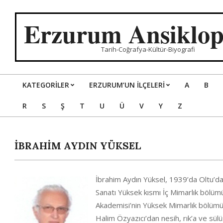
Skip
to
Erzurum Ansiklop
content
Tarih-Coğrafya-Kültür-Biyografi
KATEGORILER
ERZURUM’UN İLÇELERİ
A
B
Primary
R
S
Ş
T
U
Ü
V
Y
Z
Navigation
Menu
İBRAHİM AYDIN YÜKSEL
İbrahim Aydın Yüksel, 1939’da Oltu’
Sanatı Yüksek kısmı İç Mimarlık bölü
Akademisi’nin Yüksek Mimarlık bölümü
Halim Özyazıcı’dan nesih, rık’a ve sül