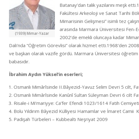
Batanay’dan talik yazılarını meşk etti
Fakültesi Arkeoloji ve Sanat Tarihi B
Mimarisinin Gelişmesi” isimli tez çalış
arasında Marmara Üniversitesi Fen-Ed
(1939) Mimar-Yazar
2002’de emekli oluncaya kadar Mimar S
Dalı’nda “Öğretim Görevlisi” olarak hizmet etti.1968’den 2008
ve başkan olarak vazife gördü. Marmara Üniversitesi öğretim ü
babasıdır.
İbrahim Aydın Yüksel’in eserleri;
Osmanlı Mimârîsinde II.Bâyezid-Yavuz Selim Devri 5 cilt, Fat
Osmanlı Mimârîsinde Kanûnî Sultan Süleyman Devri 6 cilt Fat
Risale-i Mi’mariyye: Ca’fer Efendi 1023/1614 Fatih Cemiyeti
Bolu Yıldırım Bâyezid Külliyesi Hamamlar ve İmaret Camii Kül
Padişah Türbeleri – Kubbealtı Neşriyat 2009