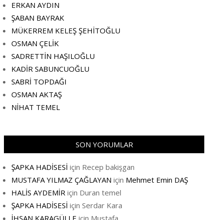
ERKAN AYDIN
ŞABAN BAYRAK
MÜKERREM KELEŞ ŞEHİTOĞLU
OSMAN ÇELİK
SADRETTİN HAŞILOĞLU
KADİR SABUNCUOĞLU
SABRİ TOPDAĞI
OSMAN AKTAŞ
NİHAT TEMEL
SON YORUMLAR
ŞAPKA HADİSESİ
için
Recep bakişgan
MUSTAFA YILMAZ ÇAĞLAYAN
için
Mehmet Emin DAŞ
HALİS AYDEMİR
için
Duran temel
ŞAPKA HADİSESİ
için
Serdar Kara
İHSAN KARAGÜLLE
için
Mustafa