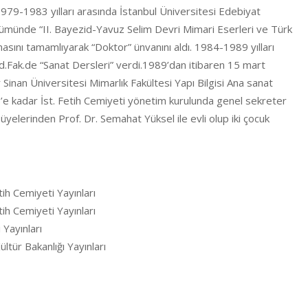
.1979-1983 yılları arasında İstanbul Üniversitesi Edebiyat
ölümünde “II. Bayezid-Yavuz Selim Devri Mimari Eserleri ve Türk
masını tamamlıyarak “Doktor” ünvanını aldı. 1984-1989 yılları
.Fak.de “Sanat Dersleri” verdi.1989’dan itibaren 15 mart
inan Üniversitesi Mimarlık Fakültesi Yapı Bilgisi Ana sanat
’e kadar İst. Fetih Cemiyeti yönetim kurulunda genel sekreter
yelerinden Prof. Dr. Semahat Yüksel ile evli olup iki çocuk
ih Cemiyeti Yayınları
ih Cemiyeti Yayınları
 Yayınları
tür Bakanlığı Yayınları