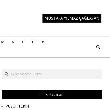
MUSTAFA YILMAZ ÇAĞLAYAN
M
N
O
Ö
P
Search
Search
SON YAZILAR
YUSUF TEKİN