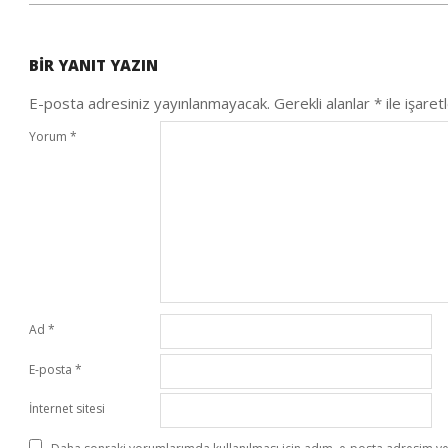
2020-
09-
BIR YANIT YAZIN
26
E-posta adresiniz yayınlanmayacak.
Gerekli alanlar
*
ile işaret
Yorum
*
Ad
*
E-posta
*
İnternet sitesi