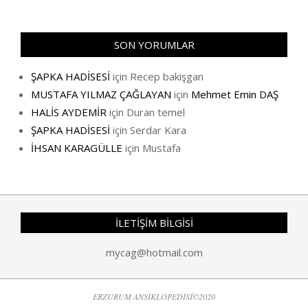
SON YORUMLAR
ŞAPKA HADİSESİ
için
Recep bakişgan
MUSTAFA YILMAZ ÇAĞLAYAN
için
Mehmet Emin DAŞ
HALİS AYDEMİR
için
Duran temel
ŞAPKA HADİSESİ
için
Serdar Kara
İHSAN KARAGÜLLE
için
Mustafa
İLETİŞİM BİLGİSİ
mycag@hotmail.com
ERZURUM ANSİKLOPEDİSİ©2020