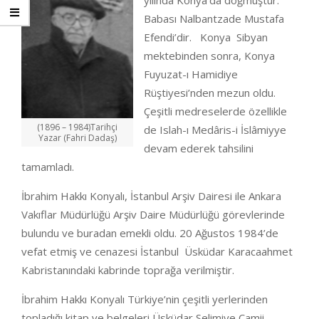
yılında Konya’da doğmuştur.
Babası Nalbantzade Mustafa
Efendi’dir. Konya Sibyan
mektebinden sonra, Konya
Fuyuzat-ı Hamidiye
Rüştiyesi’nden mezun oldu.
Çeşitli medreselerde özellikle
(1896 – 1984)Tarihçi
de Islah-ı Medâris-i İslâmiyye
Yazar (Fahri Dadaş)
devam ederek tahsilini
tamamladı.
İbrahim Hakkı Konyalı, İstanbul Arşiv Dairesi ile Ankara
Vakıflar Müdürlüğü Arşiv Daire Müdürlüğü görevlerinde
bulundu ve buradan emekli oldu. 20 Ağustos 1984’de
vefat etmiş ve cenazesi İstanbul Üsküdar Karacaahmet
Kabristanındaki kabrinde toprağa verilmiştir.
İbrahim Hakkı Konyalı Türkiye’nin çeşitli yerlerinden
topladığı kitap ve belgeleri Üsküdar Selimiye Camii