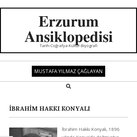
Skip
to
Erzurum
content
Ansiklopedisi
Tarih-Coğrafya-Kültür-Biyografi
MUSTAFA YILMAZ ÇAĞLAYAN
Search
Primary
Navigation
Menu
İBRAHİM HAKKI KONYALI
İbrahim Hakkı Konyalı, 1896