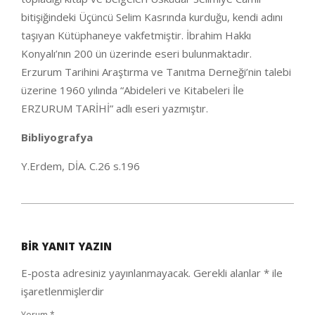
bitişiğindeki Üçüncü Selim Kasrında kurduğu, kendi adını
taşıyan Kütüphaneye vakfetmiştir. İbrahim Hakkı
Konyalı’nın 200 ün üzerinde eseri bulunmaktadır.
Erzurum Tarihini Araştırma ve Tanıtma Derneği’nin talebi
üzerine 1960 yılında “Abideleri ve Kitabeleri İle
ERZURUM TARİHİ” adlı eseri yazmıştır.
Bibliyografya
Y.Erdem, DİA. C.26 s.196
2020-
09-
BIR YANIT YAZIN
26
E-posta adresiniz yayınlanmayacak.
Gerekli alanlar
*
ile
işaretlenmişlerdir
Yorum
*