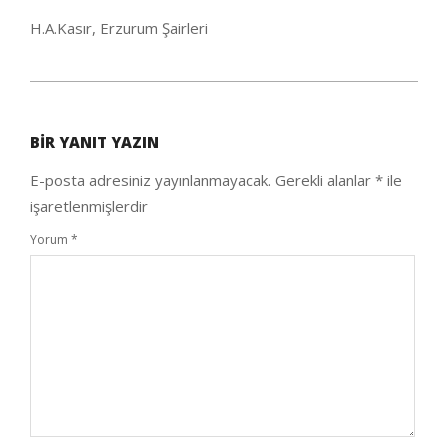
H.A.Kasır, Erzurum Şairleri
2020-
09-
BIR YANIT YAZIN
26
E-posta adresiniz yayınlanmayacak.
Gerekli alanlar
*
ile
işaretlenmişlerdir
Yorum
*