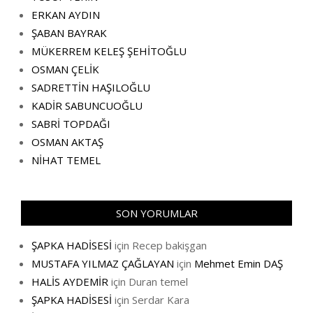
ERKAN AYDIN
ŞABAN BAYRAK
MÜKERREM KELEŞ ŞEHİTOĞLU
OSMAN ÇELİK
SADRETTİN HAŞILOĞLU
KADİR SABUNCUOĞLU
SABRİ TOPDAĞI
OSMAN AKTAŞ
NİHAT TEMEL
SON YORUMLAR
ŞAPKA HADİSESİ
için
Recep bakişgan
MUSTAFA YILMAZ ÇAĞLAYAN
için
Mehmet Emin DAŞ
HALİS AYDEMİR
için
Duran temel
ŞAPKA HADİSESİ
için
Serdar Kara