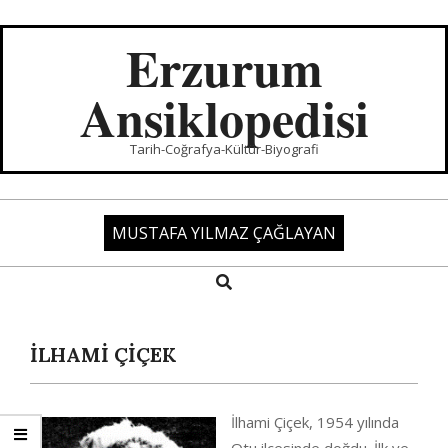
Skip
to
Erzurum
content
Ansiklopedisi
Tarih-Coğrafya-Kültür-Biyografi
MUSTAFA YILMAZ ÇAĞLAYAN
Search
Primary
Navigation
Menu
İLHAMİ ÇİÇEK
İlhami Çiçek, 1954 yılında