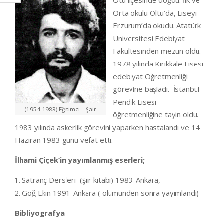
Otu ilçesinde doğdu. İlk ve
Orta okulu Oltu’da, Liseyi
Erzurum’da okudu. Atatürk
Üniversitesi Edebiyat
Fakültesinden mezun oldu.
1978 yılında Kırıkkale Lisesi
edebiyat Öğretmenliği
görevine başladı. İstanbul
Pendik Lisesi
(1954-1983) Eğitimci – Şair
öğretmenliğine tayin oldu.
1983 yılında askerlik görevini yaparken hastalandı ve 14
Haziran 1983 günü vefat etti.
İlhami Çiçek’in yayımlanmış eserleri;
Satranç Dersleri (şiir kitabı) 1983-Ankara,
Göğ Ekin 1991-Ankara ( ölümünden sonra yayımlandı)
Bibliyografya