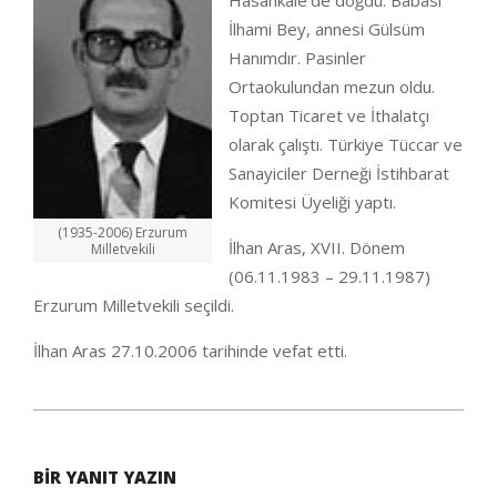
Hasankale’de doğdu. Babası
İlhami Bey, annesi Gülsüm
Hanımdır. Pasinler
Ortaokulundan mezun oldu.
Toptan Ticaret ve İthalatçı
olarak çalıştı. Türkiye Tüccar ve
Sanayiciler Derneği İstihbarat
Komitesi Üyeliği yaptı.
(1935-2006) Erzurum
İlhan Aras, XVII. Dönem
Milletvekili
(06.11.1983 – 29.11.1987)
Erzurum Milletvekili seçildi.
İlhan Aras 27.10.2006 tarihinde vefat etti.
2020-
09-
BIR YANIT YAZIN
26