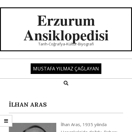
Skip
to
Erzurum
content
Ansiklopedisi
Tarih-Coğrafya-Kültür-Biyografi
MUSTAFA YILMAZ ÇAĞLAYAN
Search
Primary
Navigation
Menu
İLHAN ARAS
İlhan Aras, 1935 yılında