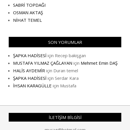
SABRİ TOPDAĞI
OSMAN AKTAŞ
NİHAT TEMEL
SON YORUMLAR
ŞAPKA HADİSESİ
için
Recep bakişgan
MUSTAFA YILMAZ ÇAĞLAYAN
için
Mehmet Emin DAŞ
HALİS AYDEMİR
için
Duran temel
ŞAPKA HADİSESİ
için
Serdar Kara
İHSAN KARAGÜLLE
için
Mustafa
İLETİŞİM BİLGİSİ
mycag@hotmail.com