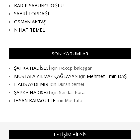
KADİR SABUNCUOĞLU
SABRİ TOPDAĞI
OSMAN AKTAŞ
NİHAT TEMEL
SON YORUMLAR
ŞAPKA HADİSESİ
için
Recep bakişgan
MUSTAFA YILMAZ ÇAĞLAYAN
için
Mehmet Emin DAŞ
HALİS AYDEMİR
için
Duran temel
ŞAPKA HADİSESİ
için
Serdar Kara
İHSAN KARAGÜLLE
için
Mustafa
İLETİŞİM BİLGİSİ