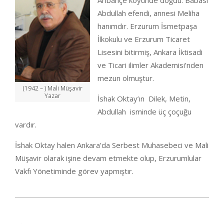
Arıbahçe köyünde doğdu. Babası
Abdullah efendi, annesi Meliha
hanımdır. Erzurum İsmetpaşa
İlkokulu ve Erzurum Ticaret
Lisesini bitirmiş, Ankara İktisadi
ve Ticari ilimler Akademisi’nden
mezun olmuştur.
(1942 – ) Mali Müşavir
Yazar
İshak Oktay’ın Dilek, Metin,
Abdullah isminde üç çoçuğu
vardır.
İshak Oktay halen Ankara’da Serbest Muhasebeci ve Mali
Müşavir olarak işine devam etmekte olup, Erzurumlular
Vakfı Yönetiminde görev yapmıştır.
2020-
09-