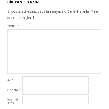
BIR YANIT YAZIN
26
E-posta adresiniz yayınlanmayacak.
Gerekli alanlar
*
ile
işaretlenmişlerdir
Yorum
*
Ad
*
E-posta
*
İnternet
sitesi