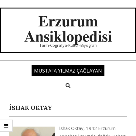
Skip
to
Erzurum
content
Ansiklopedisi
Tarih-Coğrafya-Kültür-Biyografi
MUSTAFA YILMAZ ÇAĞLAYAN
Search
Primary
Navigation
Menu
İSHAK OKTAY
İshak Oktay, 1942 Erzurum