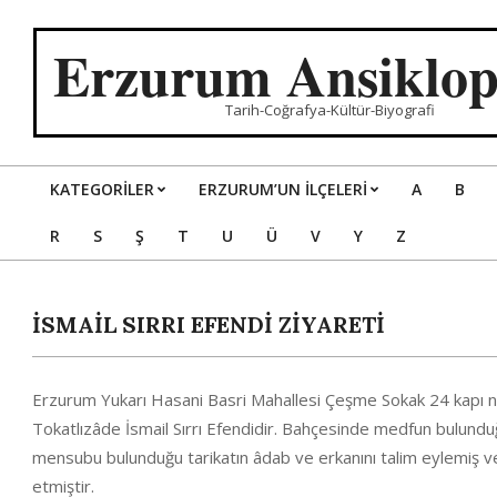
Skip
to
Erzurum Ansiklop
content
Tarih-Coğrafya-Kültür-Biyografi
KATEGORILER
ERZURUM’UN İLÇELERİ
A
B
Primary
R
S
Ş
T
U
Ü
V
Y
Z
Navigation
Menu
İSMAİL SIRRI EFENDİ ZİYARETİ
Erzurum Yukarı Hasani Basri Mahallesi Çeşme Sokak 24 kapı num
Tokatlızâde İsmail Sırrı Efendidir. Bahçesinde medfun bulund
mensubu bulunduğu tarikatın âdab ve erkanını talim eylemiş ve
etmiştir.