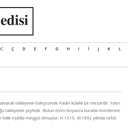
edisi
C
Ç
D
E
F
G
H
I
İ
J
K
L
aralı tekkiyenin bahçesinde Kadiri külahlı bir mezardır. Yatırı
uğu takkiyenin şeyhidir. Bütün ömrü boyunca burada müritlerine
 halık irşâdla meşgul olmuştur. H.1310, M.1892 yılında vefat