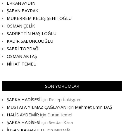
ERKAN AYDIN
ŞABAN BAYRAK
MÜKERREM KELEŞ ŞEHİTOĞLU
OSMAN ÇELİK
SADRETTİN HAŞILOĞLU
KADİR SABUNCUOĞLU
SABRİ TOPDAĞI
OSMAN AKTAŞ
NİHAT TEMEL
SON YORUMLAR
ŞAPKA HADİSESİ
için
Recep bakişgan
MUSTAFA YILMAZ ÇAĞLAYAN
için
Mehmet Emin DAŞ
HALİS AYDEMİR
için
Duran temel
ŞAPKA HADİSESİ
için
Serdar Kara
İHSAN KARAGÜLLE
için
Mustafa