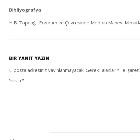
Bibliyografya
H.B. Topdağı, Erzurum ve Çevresinde Medfun Manevi Mimarl
2020-
09-
BIR YANIT YAZIN
26
E-posta adresiniz yayınlanmayacak.
Gerekli alanlar
*
ile işaret
Yorum
*