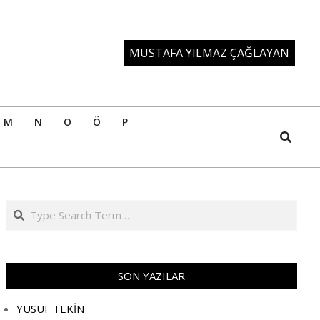
MUSTAFA YILMAZ ÇAĞLAYAN
M
N
O
Ö
P
Search
Search
SON YAZILAR
YUSUF TEKİN