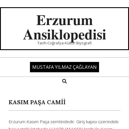
Skip
to
Erzurum
content
Ansiklopedisi
Tarih-Coğrafya-Kültür-Biyografi
MUSTAFA YILMAZ ÇAĞLAYAN
Search
Primary
Navigation
Menu
KASIM PAŞA CAMİİ
Erzurum Kasım Paşa semtindedir. Giriş kapısı üzerindeki