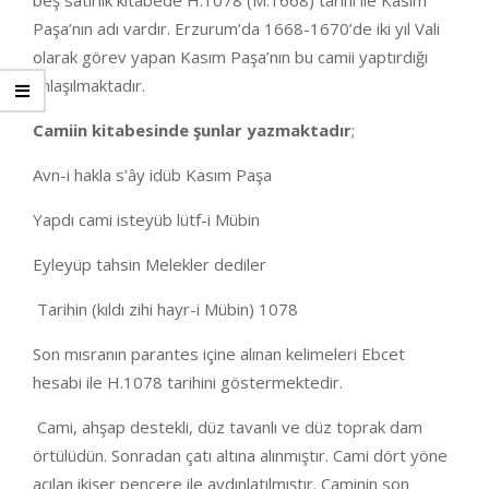
beş satırlık kitabede H.1078 (M.1668) tarihi ile Kasım
Paşa’nın adı vardır. Erzurum’da 1668-1670’de iki yıl Vali
olarak görev yapan Kasım Paşa’nın bu camii yaptırdığı
anlaşılmaktadır.
Camiin kitabesinde şunlar yazmaktadır
;
Avn-i hakla s’ây idüb Kasım Paşa
Yapdı cami isteyüb lütf-i Mübin
Eyleyüp tahsin Melekler dediler
Tarihin (kıldı zihi hayr-i Mübin) 1078
Son mısranın parantes içine alınan kelimeleri Ebcet
hesabi ile H.1078 tarihini göstermektedir.
Cami, ahşap destekli, düz tavanlı ve düz toprak dam
örtülüdün. Sonradan çatı altına alınmıştır. Cami dört yöne
açılan ikişer pencere ile aydınlatılmıştır. Caminin son