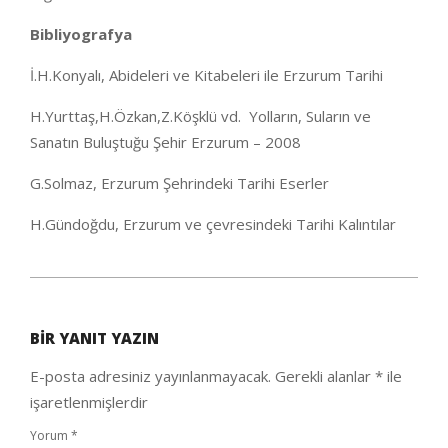
Bibliyografya
İ.H.Konyalı, Abideleri ve Kitabeleri ile Erzurum Tarihi
H.Yurttaş,H.Özkan,Z.Köşklü vd. Yolların, Suların ve
Sanatın Buluştuğu Şehir Erzurum – 2008
G.Solmaz, Erzurum Şehrindeki Tarihi Eserler
H.Gündoğdu, Erzurum ve çevresindeki Tarihi Kalıntılar
2021-
02-
BIR YANIT YAZIN
03
E-posta adresiniz yayınlanmayacak.
Gerekli alanlar
*
ile
işaretlenmişlerdir
Yorum
*