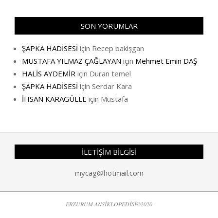
SON YORUMLAR
ŞAPKA HADİSESİ
için
Recep bakişgan
MUSTAFA YILMAZ ÇAĞLAYAN
için
Mehmet Emin DAŞ
HALİS AYDEMİR
için
Duran temel
ŞAPKA HADİSESİ
için
Serdar Kara
İHSAN KARAGÜLLE
için
Mustafa
İLETİŞİM BİLGİSİ
mycag@hotmail.com
ERZURUM ANSİKLOPEDİSİ©2020