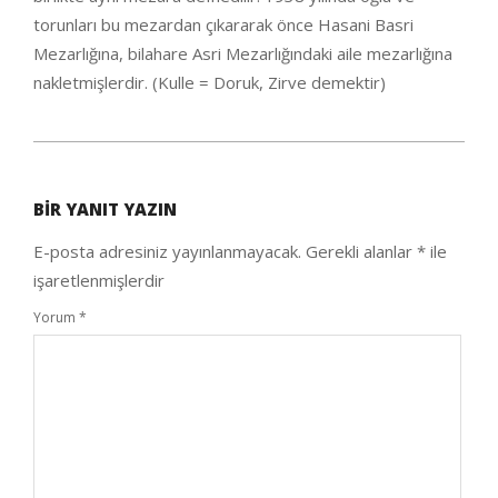
torunları bu mezardan çıkararak önce Hasani Basri
Mezarlığına, bilahare Asri Mezarlığındaki aile mezarlığına
nakletmişlerdir. (Kulle = Doruk, Zirve demektir)
2020-
09-
BIR YANIT YAZIN
26
E-posta adresiniz yayınlanmayacak.
Gerekli alanlar
*
ile
işaretlenmişlerdir
Yorum
*