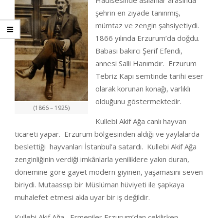
Hâdisesinde asılanlar arasında
şehrin en ziyade tanınmış,
mümtaz ve zengin şahsiyetiydi.
1866 yılında Erzurum’da doğdu.
Babası bakırcı Şerif Efendi,
annesi Salli Hanımdır. Erzurum
Tebriz Kapı semtinde tarihi eser
olarak korunan konağı, varlıklı
olduğunu göstermektedir.
(1866 – 1925)
Kullebi Akif Ağa canlı hayvan
ticareti yapar. Erzurum bölgesinden aldığı ve yaylalarda
beslettiği hayvanları İstanbul’a satardı. Kullebi Akif Ağa
zenginliğinin verdiği imkânlarla yeniliklere yakın duran,
dönemine göre gayet modern giyinen, yaşamasını seven
biriydi. Mutaassıp bir Müslüman hüviyeti ile şapkaya
muhalefet etmesi akla uyar bir iş değildir.
Kullebi Akif Ağa, Ermeniler Erzurum’dan çekilirken