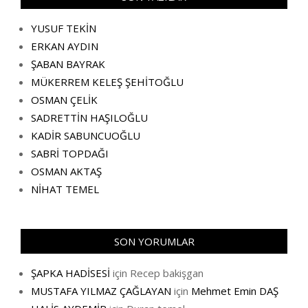
YUSUF TEKİN
ERKAN AYDIN
ŞABAN BAYRAK
MÜKERREM KELEŞ ŞEHİTOĞLU
OSMAN ÇELİK
SADRETTİN HAŞILOĞLU
KADİR SABUNCUOĞLU
SABRİ TOPDAĞI
OSMAN AKTAŞ
NİHAT TEMEL
SON YORUMLAR
ŞAPKA HADİSESİ
için
Recep bakişgan
MUSTAFA YILMAZ ÇAĞLAYAN
için
Mehmet Emin DAŞ