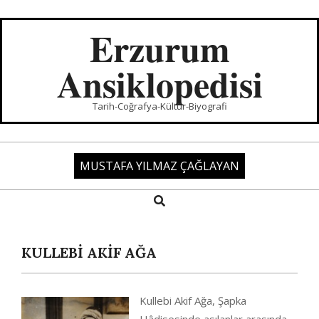
Skip
to
Erzurum
content
Ansiklopedisi
Tarih-Coğrafya-Kültür-Biyografi
MUSTAFA YILMAZ ÇAĞLAYAN
Search
Primary
Navigation
Menu
KULLEBİ AKİF AĞA
Kullebi Akif Ağa, Şapka