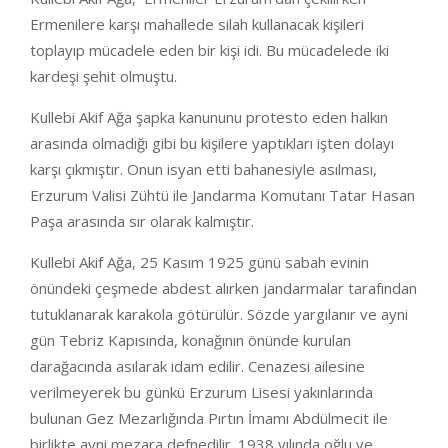
Ermenilere karşı mahallede silah kullanacak kişileri
toplayıp mücadele eden bir kişi idi. Bu mücadelede iki
kardeşi şehit olmuştu.
Kullebi Akif Ağa şapka kanununu protesto eden halkın
arasında olmadığı gibi bu kişilere yaptıkları işten dolayı
karşı çıkmıştır. Onun isyan etti bahanesiyle asılması,
Erzurum Valisi Zühtü ile Jandarma Komutanı Tatar Hasan
Paşa arasında sır olarak kalmıştır.
Kullebi Akif Ağa, 25 Kasım 1925 günü sabah evinin
önündeki çeşmede abdest alırken jandarmalar tarafından
tutuklanarak karakola götürülür. Sözde yargılanır ve ayni
gün Tebriz Kapısında, konağının önünde kurulan
darağacında asılarak idam edilir. Cenazesi ailesine
verilmeyerek bu günkü Erzurum Lisesi yakınlarında
bulunan Gez Mezarlığında Pırtın İmamı Abdülmecit ile
birlikte ayni mezara defnedilir. 1938 yılında oğlu ve