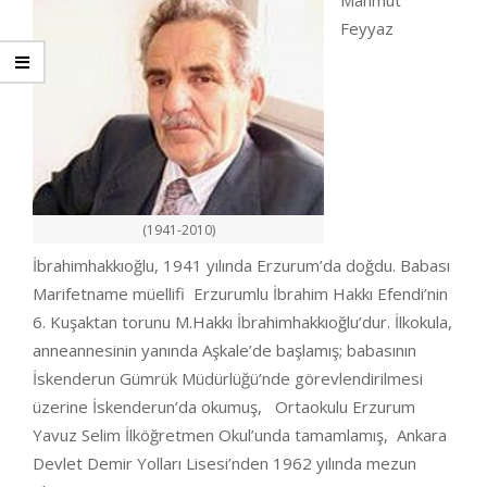
Mahmut
Feyyaz
(1941-2010)
İbrahimhakkıoğlu, 1941 yılında Erzurum’da doğdu. Babası
Marifetname müellifi Erzurumlu İbrahim Hakkı Efendi’nin
6. Kuşaktan torunu M.Hakkı İbrahimhakkıoğlu’dur. İlkokula,
anneannesinin yanında Aşkale’de başlamış; babasının
İskenderun Gümrük Müdürlüğü’nde görevlendirilmesi
üzerine İskenderun’da okumuş, Ortaokulu Erzurum
Yavuz Selim İlköğretmen Okul’unda tamamlamış, Ankara
Devlet Demir Yolları Lisesi’nden 1962 yılında mezun