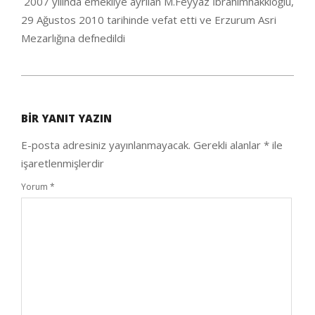
2007 yılında emekliye ayrılan M.Feyyaz İbrahimhakkıoğlu,
29 Ağustos 2010 tarihinde vefat etti ve Erzurum Asri
Mezarlığına defnedildi
2020-
09-
BIR YANIT YAZIN
25
E-posta adresiniz yayınlanmayacak.
Gerekli alanlar
*
ile
işaretlenmişlerdir
Yorum
*