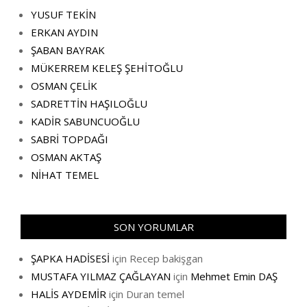
YUSUF TEKİN
ERKAN AYDIN
ŞABAN BAYRAK
MÜKERREM KELEŞ ŞEHİTOĞLU
OSMAN ÇELİK
SADRETTİN HAŞILOĞLU
KADİR SABUNCUOĞLU
SABRİ TOPDAĞI
OSMAN AKTAŞ
NİHAT TEMEL
SON YORUMLAR
ŞAPKA HADİSESİ
için
Recep bakişgan
MUSTAFA YILMAZ ÇAĞLAYAN
için
Mehmet Emin DAŞ
HALİS AYDEMİR
için
Duran temel