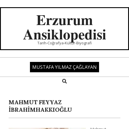
Skip
to
Erzurum
content
Ansiklopedisi
Tarih-Coğrafya-Kültür-Biyografi
MUSTAFA YILMAZ ÇAĞLAYAN
Search
Primary
Navigation
Menu
MAHMUT FEYYAZ
İBRAHİMHAKKIOĞLU