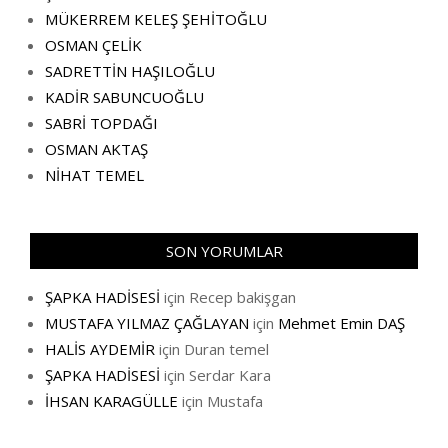
MÜKERREM KELEŞ ŞEHİTOĞLU
OSMAN ÇELİK
SADRETTİN HAŞILOĞLU
KADİR SABUNCUOĞLU
SABRİ TOPDAĞI
OSMAN AKTAŞ
NİHAT TEMEL
SON YORUMLAR
ŞAPKA HADİSESİ
için
Recep bakişgan
MUSTAFA YILMAZ ÇAĞLAYAN
için
Mehmet Emin DAŞ
HALİS AYDEMİR
için
Duran temel
ŞAPKA HADİSESİ
için
Serdar Kara
İHSAN KARAGÜLLE
için
Mustafa