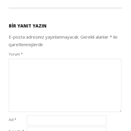
2020-
09-
BIR YANIT YAZIN
25
E-posta adresiniz yayınlanmayacak.
Gerekli alanlar
*
ile
işaretlenmişlerdir
Yorum
*
Ad
*