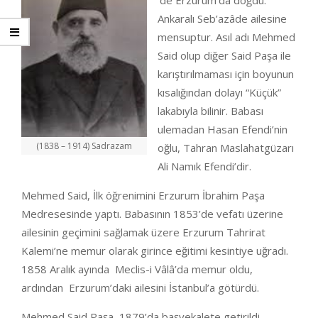
‘de Erzurum’da doğdu.
Ankaralı Seb’azâde ailesine
mensuptur. Asıl adı Mehmed
Said olup diğer Said Paşa ile
karıştırılmaması için boyunun
kısalığından dolayı “Küçük”
lakabıyla bilinir. Babası
ulemadan Hasan Efendi’nin
(1838 – 1914) Sadrazam
oğlu, Tahran Maslahatgüzarı
Ali Namık Efendi’dir.
Mehmed Said, İlk öğrenimini Erzurum İbrahim Paşa
Medresesinde yaptı. Babasının 1853’de vefatı üzerine
ailesinin geçimini sağlamak üzere Erzurum Tahrirat
Kalemi’ne memur olarak girince eğitimi kesintiye uğradı.
1858 Aralık ayında Meclis-i Vâlâ’da memur oldu,
ardından Erzurum’daki ailesini İstanbul’a götürdü.
Mehmed Said Paşa, 1879’da başvekalete getirildi.