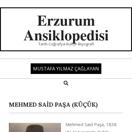
Skip
to
Erzurum
content
Ansiklopedisi
Tarih-Coğrafya-Kültür-Biyografi
MUSTAFA YILMAZ ÇAĞLAYAN
Search
Primary
Navigation
Menu
MEHMED SAİD PAŞA (KÜÇÜK)
Mehmed Said Paşa, 1838