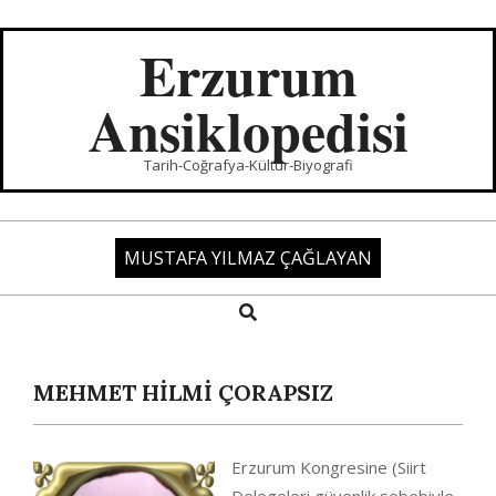
Skip
to
Erzurum
content
Ansiklopedisi
Tarih-Coğrafya-Kültür-Biyografi
MUSTAFA YILMAZ ÇAĞLAYAN
Search
Primary
Navigation
Menu
MEHMET HİLMİ ÇORAPSIZ
Erzurum Kongresine (Siirt