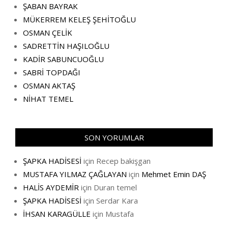
ŞABAN BAYRAK
MÜKERREM KELEŞ ŞEHİTOĞLU
OSMAN ÇELİK
SADRETTİN HAŞILOĞLU
KADİR SABUNCUOĞLU
SABRİ TOPDAĞI
OSMAN AKTAŞ
NİHAT TEMEL
SON YORUMLAR
ŞAPKA HADİSESİ
için
Recep bakişgan
MUSTAFA YILMAZ ÇAĞLAYAN
için
Mehmet Emin DAŞ
HALİS AYDEMİR
için
Duran temel
ŞAPKA HADİSESİ
için
Serdar Kara
İHSAN KARAGÜLLE
için
Mustafa