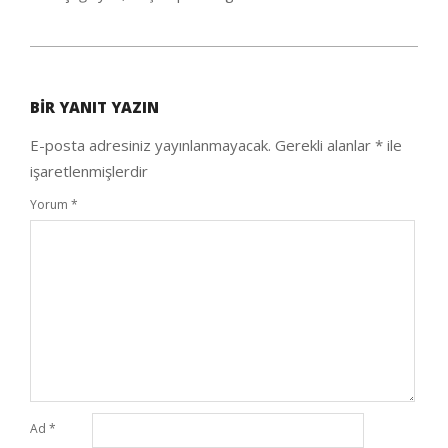
2020-
09-
BIR YANIT YAZIN
25
E-posta adresiniz yayınlanmayacak.
Gerekli alanlar
*
ile
işaretlenmişlerdir
Yorum
*
Ad
*