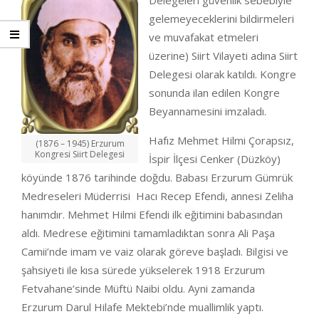
Delegeleri güvenlik sebebiyle
gelemeyeceklerini bildirmeleri
ve muvafakat etmeleri
üzerine) Siirt Vilayeti adına Siirt
Delegesi olarak katıldı. Kongre
sonunda ilan edilen Kongre
Beyannamesini imzaladı.
Hafız Mehmet Hilmi Çorapsız,
(1876 – 1945) Erzurum
Kongresi Siirt Delegesi
İspir İlçesi Cenker (Düzköy)
köyünde 1876 tarihinde doğdu. Babası Erzurum Gümrük
Medreseleri Müderrisi Hacı Recep Efendi, annesi Zeliha
hanımdır. Mehmet Hilmi Efendi ilk eğitimini babasından
aldı. Medrese eğitimini tamamladıktan sonra Ali Paşa
Camii’nde imam ve vaiz olarak göreve başladı. Bilgisi ve
şahsiyeti ile kısa sürede yükselerek 1918 Erzurum
Fetvahane’sinde Müftü Naibi oldu. Ayni zamanda
Erzurum Darul Hilafe Mektebi’nde muallimlik yaptı.