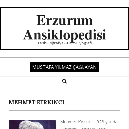
Skip
to
Erzurum
content
Ansiklopedisi
Tarih-Coğrafya-Kültür-Biyografi
MUSTAFA YILMAZ ÇAĞLAYAN
Search
Primary
Navigation
Menu
MEHMET KIRKINCI
Mehmet Kırkıncı, 1928 yılında