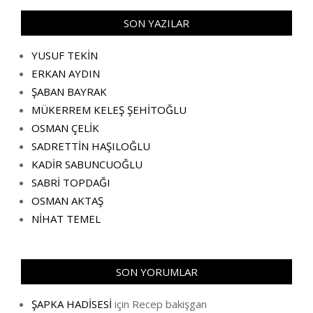
SON YAZILAR
YUSUF TEKİN
ERKAN AYDIN
ŞABAN BAYRAK
MÜKERREM KELEŞ ŞEHİTOĞLU
OSMAN ÇELİK
SADRETTİN HAŞILOĞLU
KADİR SABUNCUOĞLU
SABRİ TOPDAĞI
OSMAN AKTAŞ
NİHAT TEMEL
SON YORUMLAR
ŞAPKA HADİSESİ
için
Recep bakişgan