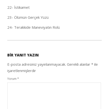
22- İstikamet
23- Ölümün Gerçek Yüzü
24- Terakkide Maneviyatın Rolü
2020-
09-
BIR YANIT YAZIN
25
E-posta adresiniz yayınlanmayacak.
Gerekli alanlar
*
ile
işaretlenmişlerdir
Yorum
*