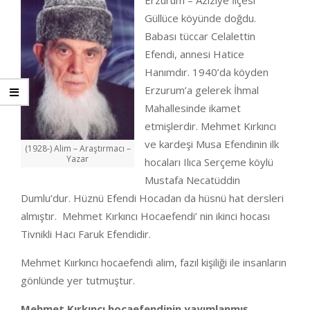
Erzurum – Aziziye İlçesi
Güllüce köyünde doğdu.
Babası tüccar Celalettin
Efendi, annesi Hatice
Hanımdır. 1940’da köyden
Erzurum’a gelerek İhmal
Mahallesinde ikamet
etmişlerdir. Mehmet Kırkıncı
ve kardeşi Musa Efendinin ilk
(1928-) Alim – Araştırmacı –
Yazar
hocaları Ilıca Serçeme köylü
Mustafa Necatüddin
Dumlu’dur. Hüznü Efendi Hocadan da hüsnü hat dersleri
almıştır. Mehmet Kırkıncı Hocaefendi’ nin ikinci hocası
Tivnikli Hacı Faruk Efendidir.
Mehmet Kıırkıncı hocaefendi alim, fazıl kişiliği ile insanların
gönlünde yer tutmuştur.
Mehmet Kırkıncı hocaefendinin yayımlanmış