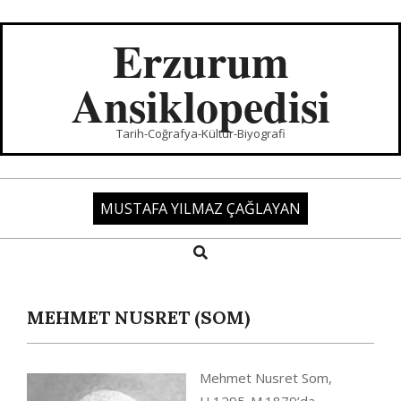
Skip
to
Erzurum
content
Ansiklopedisi
Tarih-Coğrafya-Kültür-Biyografi
MUSTAFA YILMAZ ÇAĞLAYAN
Search
Primary
Navigation
Menu
MEHMET NUSRET (SOM)
Mehmet Nusret Som,