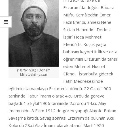
H.1295-M.1879’da
Erzurum’da doğdu. Babası
Müftü Cemâleddin Ömer
Fazıl Efendi, annesi Nene
Sultan Hanımdır. Dedesi
İspirî Hoca Mehmet
Efendi’dir. Küçük yaşta
babasını kaybetti. İlk ve orta
öğrenimini Erzurum’da tahsil
eden Mehmet Nusret
(1879-1930) I.Dönem
Efendi, İstanbul’a giderek
Milletvekili- yazar
Fatih Medresesi’nde
eğitimini tamamlayıp Erzurum’a döndü. 22 Ocak 1900
tarihinde Tabur İmamı olarak 4.cü Ordu’da göreve
başladı. 15 Eylül 1906 tarihinde 2.ci ordu 14.cü Alay
İmamı oldu. 8 Ekim 1912’de görev yaptığı Alay ile Balkan
Savaşı’na katıldı. Savaş sonrası Erzurum’da bulunan 9.cu
Kolordu 28.ci Alay İmamı olarak atandı. Mart 1920