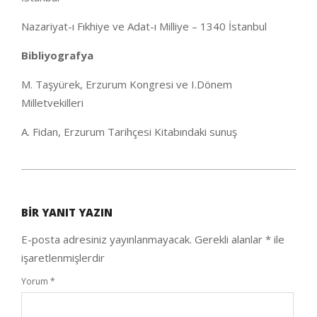
Nazariyat-ı Fıkhiye ve Adat-ı Milliye – 1340 İstanbul
Bibliyografya
M. Taşyürek, Erzurum Kongresi ve I.Dönem
Milletvekilleri
A. Fidan, Erzurum Tarihçesi Kitabındaki sunuş
2020-
09-
BIR YANIT YAZIN
25
E-posta adresiniz yayınlanmayacak.
Gerekli alanlar
*
ile
işaretlenmişlerdir
Yorum
*