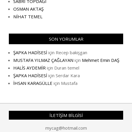
SABRİ TOPDAĞI
OSMAN AKTAŞ
NİHAT TEMEL
SON YORUMLAR
ŞAPKA HADİSESİ
için
Recep bakişgan
MUSTAFA YILMAZ ÇAĞLAYAN
için
Mehmet Emin DAŞ
HALİS AYDEMİR
için
Duran temel
ŞAPKA HADİSESİ
için
Serdar Kara
İHSAN KARAGÜLLE
için
Mustafa
İLETİŞİM BİLGİSİ
mycag@hotmail.com