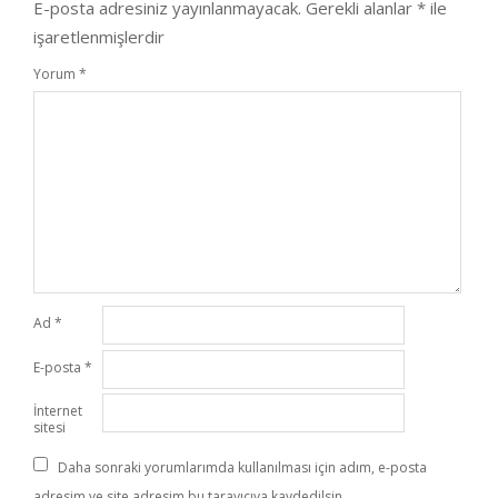
E-posta adresiniz yayınlanmayacak.
Gerekli alanlar
*
ile
işaretlenmişlerdir
Yorum
*
Ad
*
E-posta
*
İnternet
sitesi
Daha sonraki yorumlarımda kullanılması için adım, e-posta
adresim ve site adresim bu tarayıcıya kaydedilsin.