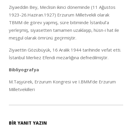
Ziyaeddin Bey, Meclisin ikinci döneminde (11 Ağustos
1923-26.Haziran.1927) Erzurum Milletvekili olarak
TBMM de görev yapmış, süre bitiminde İstanbul’a
yerleşmiş, siyasetten tamamen uzaklaşıp, hüsn-i hat ile
meşgul olarak ömrünü geçirmiştir.
Ziyaettin Gözübüyük, 16 Aralık 1944 tarihinde vefat etti.
İstanbul Merkez Efendi mezarlığına defnedilmiştir.
Bibliyografya
M.Taşyürek, Erzurum Kongresi ve I.BMM’de Erzurum
Milletvekilleri
2020-
09-
BIR YANIT YAZIN
25