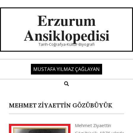
Skip
to
Erzurum
content
Ansiklopedisi
Tarih-Coğrafya-Kültür-Biyografi
MUSTAFA YILMAZ ÇAĞLAYAN
Search
Primary
Navigation
Menu
MEHMET ZİYAETTİN GÖZÜBÜYÜK
Mehmet Ziyaettin