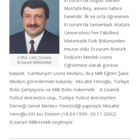
Erzurum’da doğdu. Babası
Mustafa Bey, annesi Sabire
hanımdır. İlk ve orta öğrenimini
Erzurum’da tamamladı. Atatürk
Üniversitesi Fen Fakültesi
Matematik Fizik Bölümünden
mezun oldu. Erzurum Atatürk
Endüstri Meslek Lisesi
(1953- ) XXI. Dönem
Erzurum Milletvekili
Öğretmeni olarak göreve
başladı. Cumhuriyet Lisesi Müdürü, Ilıca Milli Eğitim Şube
Müdürü görevlerinde bulundu. Mücahit Himoğlu, Türkiye
Boks Şampiyonu ve Milli Boks Hakemidir. A Lisanslı
Futbol Antrenörü olup, Türkiye Futbol Antrenörleri
Derneği Genel Merkez Yöneticiliği yapmıştır.Mücahit
Himoğlu XXI inci Dönem (18.04.1999- 03.11.2002)
Erzurum Milletvekili seçilmiştir.