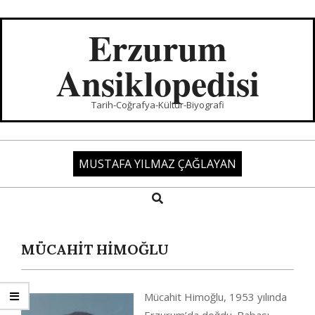
Skip
to
Erzurum
content
Ansiklopedisi
Tarih-Coğrafya-Kültür-Biyografi
MUSTAFA YILMAZ ÇAĞLAYAN
Search
Primary
Navigation
Menu
MÜCAHİT HİMOĞLU
Mücahit Himoğlu, 1953 yılında