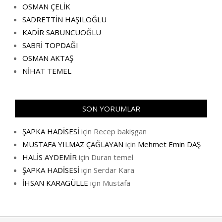
OSMAN ÇELİK
SADRETTİN HAŞILOĞLU
KADİR SABUNCUOĞLU
SABRİ TOPDAĞI
OSMAN AKTAŞ
NİHAT TEMEL
SON YORUMLAR
ŞAPKA HADİSESİ
için
Recep bakişgan
MUSTAFA YILMAZ ÇAĞLAYAN
için
Mehmet Emin DAŞ
HALİS AYDEMİR
için
Duran temel
ŞAPKA HADİSESİ
için
Serdar Kara
İHSAN KARAGÜLLE
için
Mustafa