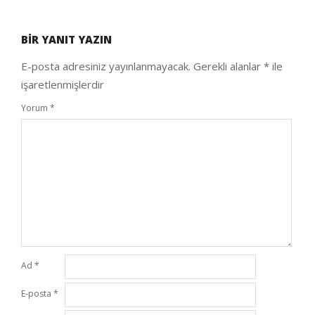
2020-
09-
BIR YANIT YAZIN
25
E-posta adresiniz yayınlanmayacak.
Gerekli alanlar
*
ile
işaretlenmişlerdir
Yorum
*
Ad
*
E-posta
*