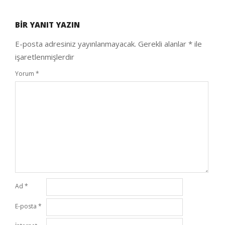
2020-
09-
BIR YANIT YAZIN
25
E-posta adresiniz yayınlanmayacak.
Gerekli alanlar
*
ile
işaretlenmişlerdir
Yorum
*
Ad
*
E-posta
*