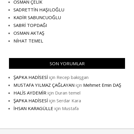
OSMAN ÇELİK
SADRETTİN HAŞILOĞLU
KADİR SABUNCUOĞLU
SABRİ TOPDAĞI
OSMAN AKTAŞ
NİHAT TEMEL
SON YORUMLAR
ŞAPKA HADİSESİ
için
Recep bakişgan
MUSTAFA YILMAZ ÇAĞLAYAN
için
Mehmet Emin DAŞ
HALİS AYDEMİR
için
Duran temel
ŞAPKA HADİSESİ
için
Serdar Kara
İHSAN KARAGÜLLE
için
Mustafa