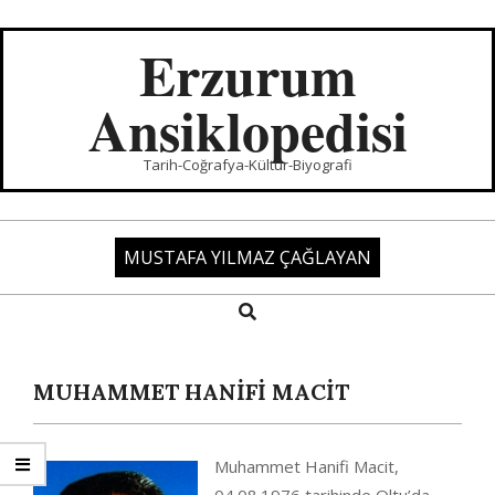
Skip
to
Erzurum
content
Ansiklopedisi
Tarih-Coğrafya-Kültür-Biyografi
MUSTAFA YILMAZ ÇAĞLAYAN
Search
Primary
Navigation
Menu
MUHAMMET HANİFİ MACİT
Muhammet Hanifi Macit,