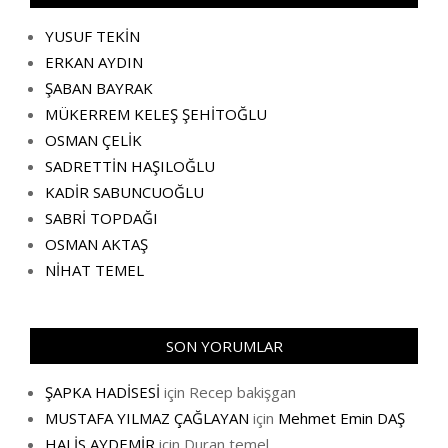
YUSUF TEKİN
ERKAN AYDIN
ŞABAN BAYRAK
MÜKERREM KELEŞ ŞEHİTOĞLU
OSMAN ÇELİK
SADRETTİN HAŞILOĞLU
KADİR SABUNCUOĞLU
SABRİ TOPDAĞI
OSMAN AKTAŞ
NİHAT TEMEL
SON YORUMLAR
ŞAPKA HADİSESİ
için
Recep bakişgan
MUSTAFA YILMAZ ÇAĞLAYAN
için
Mehmet Emin DAŞ
HALİS AYDEMİR
için
Duran temel