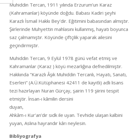
Muhiddin Tercan, 1911 yılında Erzurum’un Karaz
(Kahramanlar) köyünde doğdu. Babası Kadiri şeyhi
Karazlı İsmail Hakkı Bey’dir. Eğitimini babasından almıştır.
Şiirlerinde Muhyettin mahlasını kullanmış, hayatı boyunca
saz çalmamıştır. Köyünde çiftçilik yaparak ailesini
geçindirmiştir.
Muhiddin Tercan, 9 Eylül 1978 günü vefat etmiş ve
Kahramanlar (Karaz ) köyü mezarlığına defnedilmiştir.
Hakkında “Karazlı Âşık Muhiddin Tercanlı, Hayatı, Sanatı,
Eserleri” (A.Ü.Kütüphanesi 42411 de kayıtlı) adlı lisans
tezi hazırlayan Nuran Gürçay, şairin 119 şiirini tespit
etmiştir. İnsan-ı kâmilin dersini
duya
Ahkâm-ı Kur’an’dır sıdk ile uyan. Tevhide ulaşan kalbini
yuyan, Aslına hayrandır kârı neylesin.
Bibliyografya