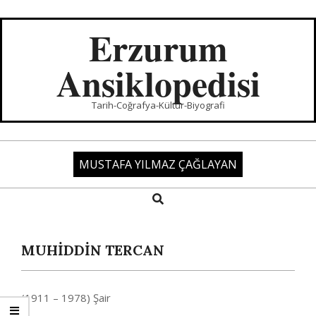
Skip
to
Erzurum
content
Ansiklopedisi
Tarih-Coğrafya-Kültür-Biyografi
MUSTAFA YILMAZ ÇAĞLAYAN
Search
Primary
Navigation
Menu
MUHİDDİN TERCAN
(1911 – 1978) Şair