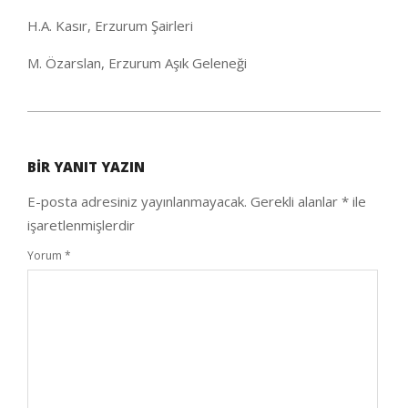
H.A. Kasır, Erzurum Şairleri
M. Özarslan, Erzurum Aşık Geleneği
2020-
09-
BIR YANIT YAZIN
25
E-posta adresiniz yayınlanmayacak.
Gerekli alanlar
*
ile
işaretlenmişlerdir
Yorum
*