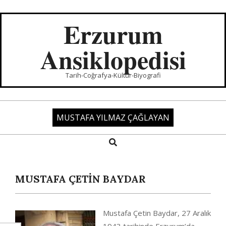
Skip
to
Erzurum
content
Ansiklopedisi
Tarih-Coğrafya-Kültür-Biyografi
MUSTAFA YILMAZ ÇAĞLAYAN
Search
Primary
Navigation
Menu
MUSTAFA ÇETİN BAYDAR
Mustafa Çetin Baydar, 27 Aralık