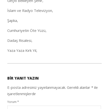
Geçiti Bekleyen Şehir,
İslam ve Radyo Televizyon,
Şapka,
Cumhuriyetin Öte Yüzü,
Dadaş Risalesi,
Yaza Yaza Kırk Yıl,
2020-
09-
BIR YANIT YAZIN
25
E-posta adresiniz yayınlanmayacak.
Gerekli alanlar
*
ile
işaretlenmişlerdir
Yorum
*