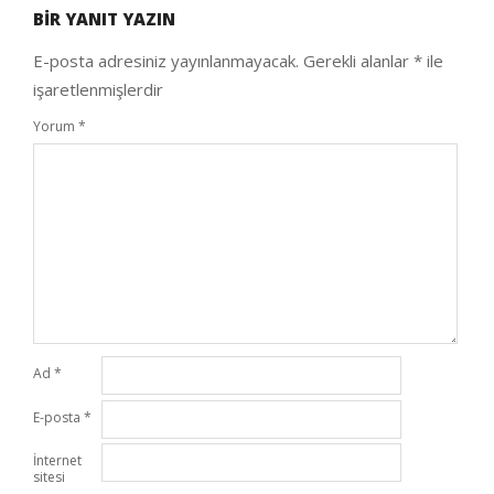
BIR YANIT YAZIN
25
E-posta adresiniz yayınlanmayacak.
Gerekli alanlar
*
ile
işaretlenmişlerdir
Yorum
*
Ad
*
E-posta
*
İnternet
sitesi