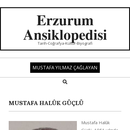
Skip
to
Erzurum
content
Ansiklopedisi
Tarih-Coğrafya-Kültür-Biyografi
MUSTAFA YILMAZ ÇAĞLAYAN
Search
Primary
Navigation
Menu
MUSTAFA HALÛK GÜÇLÜ
Mustafa Halûk