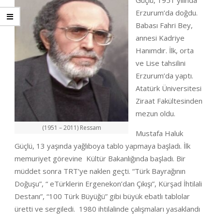
Güçlü, 1951 yılında
Erzurum’da doğdu.
Babası Fahri Bey,
annesi Kadriye
Hanımdır. İlk, orta
ve Lise tahsilini
Erzurum’da yaptı.
Atatürk Üniversitesi
Ziraat Fakültesinden
mezun oldu.
(1951 – 2011) Ressam
Mustafa Haluk
Güçlü, 13 yaşında yağlıboya tablo yapmaya başladı. İlk
memuriyet görevine Kültür Bakanlığında başladı. Bir
müddet sonra TRT’ye naklen geçti. “Türk Bayrağının
Doğuşu”, “ eTürklerin Ergenekon’dan Çıkışı”, Kürşad İhtilali
Destanı”, “100 Türk Büyüğü” gibi büyük ebatlı tablolar
üretti ve sergiledi. 1980 ihtilalinde çalışmaları yasaklandı