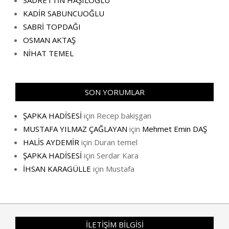
SADRETTİN HAŞILOĞLU
KADİR SABUNCUOĞLU
SABRİ TOPDAĞI
OSMAN AKTAŞ
NİHAT TEMEL
SON YORUMLAR
ŞAPKA HADİSESİ
için
Recep bakişgan
MUSTAFA YILMAZ ÇAĞLAYAN
için
Mehmet Emin DAŞ
HALİS AYDEMİR
için
Duran temel
ŞAPKA HADİSESİ
için
Serdar Kara
İHSAN KARAGÜLLE
için
Mustafa
İLETİŞİM BİLGİSİ