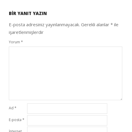
09-
BIR YANIT YAZIN
25
E-posta adresiniz yayınlanmayacak.
Gerekli alanlar
*
ile
işaretlenmişlerdir
Yorum
*
Ad
*
E-posta
*
İnternet