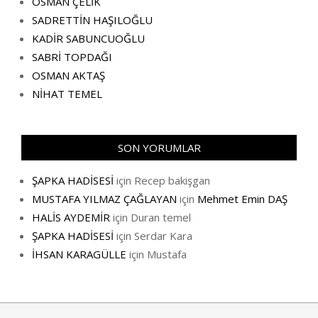
OSMAN ÇELİK
SADRETTİN HAŞILOĞLU
KADİR SABUNCUOĞLU
SABRİ TOPDAĞI
OSMAN AKTAŞ
NİHAT TEMEL
SON YORUMLAR
ŞAPKA HADİSESİ
için
Recep bakişgan
MUSTAFA YILMAZ ÇAĞLAYAN
için
Mehmet Emin DAŞ
HALİS AYDEMİR
için
Duran temel
ŞAPKA HADİSESİ
için
Serdar Kara
İHSAN KARAGÜLLE
için
Mustafa