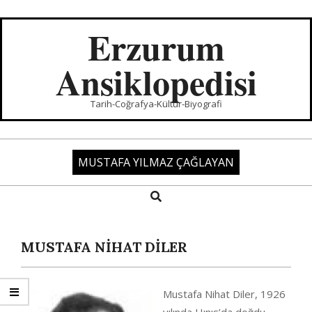
Skip
to
Erzurum
content
Ansiklopedisi
Tarih-Coğrafya-Kültür-Biyografi
MUSTAFA YILMAZ ÇAĞLAYAN
Search
Primary
Navigation
Menu
MUSTAFA NİHAT DİLER
Mustafa Nihat Diler, 1926