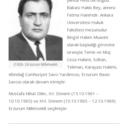
yılında Hınıs’da doğdu.
Babası Hakkı Bey, annesi
Fatma Hanımdır. Ankara
Üniversitesi Hukuk
Fakültesi mezunudur.
Bingöl Hakim Muavini
olarak başladığı görevine
sırasıyla Teme ve Muş
Ceza Hakimi, Solhan,
(1926- ) Erzurum Milletvekili
Tekman, Karayazı Hakimi,
Altındağ Cumhuriyet Savcı Yardımcısı, Erzurum Basın
Savcısı olarak devam etmiştir.
Mustafa Nihat Diler, XII. Dönem (15.10.1961 –
10.10.1965) ve XIII. Dönem (10.10.1965 – 12.10.1969)
Erzurum Milletvekili seçilmiştir.
2020-