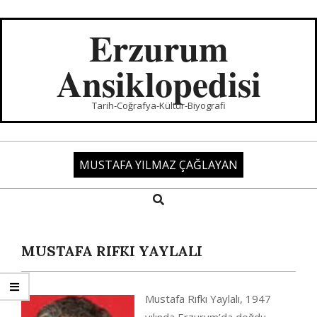
Skip
to
Erzurum
content
Ansiklopedisi
Tarih-Coğrafya-Kültür-Biyografi
MUSTAFA YILMAZ ÇAĞLAYAN
Search
Primary
Navigation
Menu
MUSTAFA RIFKI YAYLALI
Mustafa Rıfkı Yaylalı, 1947