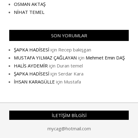
OSMAN AKTAŞ
NİHAT TEMEL
SON YORUMLAR
ŞAPKA HADİSESİ
için
Recep bakişgan
MUSTAFA YILMAZ ÇAĞLAYAN
için
Mehmet Emin DAŞ
HALİS AYDEMİR
için
Duran temel
ŞAPKA HADİSESİ
için
Serdar Kara
İHSAN KARAGÜLLE
için
Mustafa
İLETİŞİM BİLGİSİ
mycag@hotmail.com