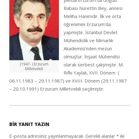
yılında Erzurum’da doğdu.
Babası Nurettin Bey, annesi
Meliha Hanımdır. İlk ve orta
öğrenimini Erzurum’da
yapmıştır. İstanbul Devlet
Mühendislik ve Mimarlık
Akademisi’nden mezun
olmuştur. İnşaat Mühendisi
(1947- ) Erzurum
olarak serbest çalışmıştır. M.
Milletvekili
Rıfkı Yaylalı, XVII. Dönem (
06.11.1983 – 29.11.1987) ve XVIII. Dönem (29.11.1987
– 20.10.1991) Erzurum Milletvekili seçilmiştir.
2020-
09-
BIR YANIT YAZIN
25
E-posta adresiniz yayınlanmayacak.
Gerekli alanlar
*
ile