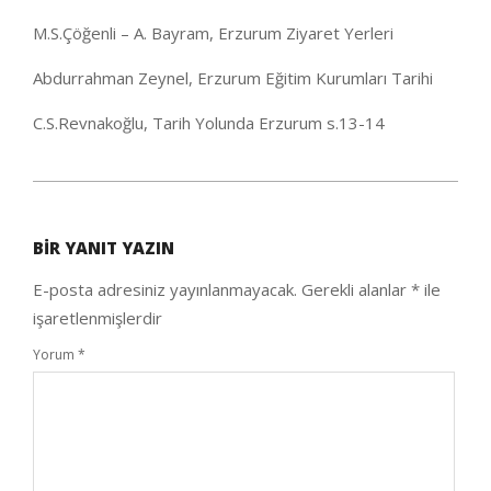
M.S.Çöğenli – A. Bayram, Erzurum Ziyaret Yerleri
Abdurrahman Zeynel, Erzurum Eğitim Kurumları Tarihi
C.S.Revnakoğlu, Tarih Yolunda Erzurum s.13-14
2020-
09-
BIR YANIT YAZIN
25
E-posta adresiniz yayınlanmayacak.
Gerekli alanlar
*
ile
işaretlenmişlerdir
Yorum
*