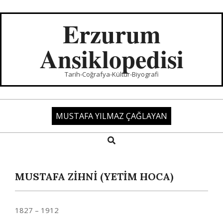
Skip
to
Erzurum
content
Ansiklopedisi
Tarih-Coğrafya-Kültür-Biyografi
MUSTAFA YILMAZ ÇAĞLAYAN
Search
Primary
Navigation
Menu
MUSTAFA ZIHNI (YETİM HOCA)
1827 – 1912