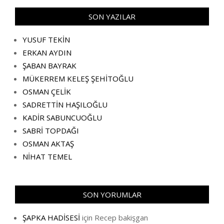
SON YAZILAR
YUSUF TEKİN
ERKAN AYDIN
ŞABAN BAYRAK
MÜKERREM KELEŞ ŞEHİTOĞLU
OSMAN ÇELİK
SADRETTİN HAŞILOĞLU
KADİR SABUNCUOĞLU
SABRİ TOPDAĞI
OSMAN AKTAŞ
NİHAT TEMEL
SON YORUMLAR
ŞAPKA HADİSESİ
için
Recep bakişgan