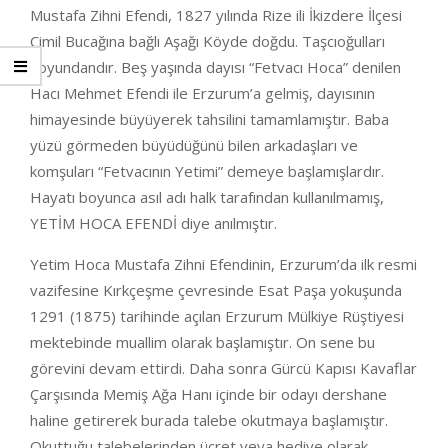
Mustafa Zihni Efendi, 1827 yılında Rize ili İkizdere İlçesi
Cimil Bucağına bağlı Aşağı Köyde doğdu. Taşcıoğulları
soyundandır. Beş yaşında dayısı “Fetvacı Hoca” denilen
Hacı Mehmet Efendi ile Erzurum’a gelmiş, dayısının
himayesinde büyüyerek tahsilini tamamlamıştır. Baba
yüzü görmeden büyüdüğünü bilen arkadaşları ve
komşuları “Fetvacının Yetimi” demeye başlamışlardır.
Hayatı boyunca asıl adı halk tarafından kullanılmamış,
YETİM HOCA EFENDİ diye anılmıştır.
Yetim Hoca Mustafa Zihni Efendinin, Erzurum’da ilk resmi
vazifesine Kırkçeşme çevresinde Esat Paşa yokuşunda
1291 (1875) tarihinde açılan Erzurum Mülkiye Rüştiyesi
mektebinde muallim olarak başlamıştır. On sene bu
görevini devam ettirdi. Daha sonra Gürcü Kapısı Kavaflar
Çarşısında Memiş Ağa Hanı içinde bir odayı dershane
haline getirerek burada talebe okutmaya başlamıştır.
Okuttuğu talebelerinden ücret veya hediye olarak