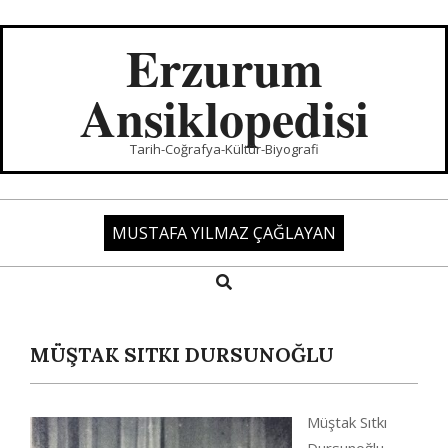
Skip
to
Erzurum
content
Ansiklopedisi
Tarih-Coğrafya-Kültür-Biyografi
MUSTAFA YILMAZ ÇAĞLAYAN
Search
Primary
Navigation
Menu
MÜŞTAK SITKI DURSUNOĞLU
Müştak Sıtkı