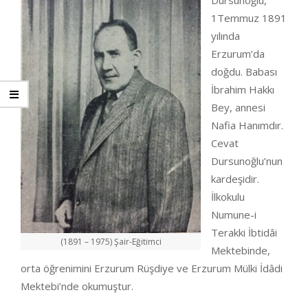
Dursunoğlu,
1Temmuz 1891
yılında
Erzurum’da
doğdu. Babası
İbrahim Hakkı
Bey, annesi
Nafia Hanımdır.
Cevat
Dursunoğlu’nun
kardeşidir.
İlkokulu
Numune-i
Terakki İbtidâi
(1891 – 1975) Şair-Eğitimci
Mektebinde,
orta öğrenimini Erzurum Rüşdiye ve Erzurum Mülki İdâdi
Mektebi’nde okumuştur.