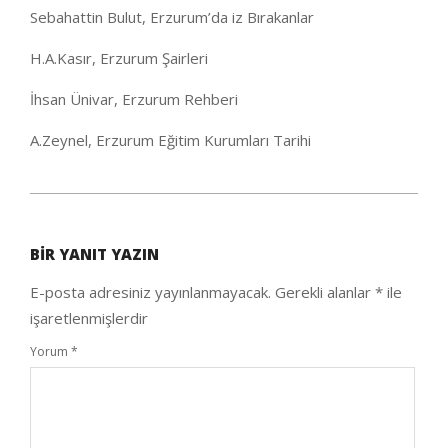
Sebahattin Bulut, Erzurum’da iz Bırakanlar
H.A.Kasır, Erzurum Şairleri
İhsan Ünivar, Erzurum Rehberi
A.Zeynel, Erzurum Eğitim Kurumları Tarihi
2020-
09-
BIR YANIT YAZIN
25
E-posta adresiniz yayınlanmayacak.
Gerekli alanlar
*
ile
işaretlenmişlerdir
Yorum
*