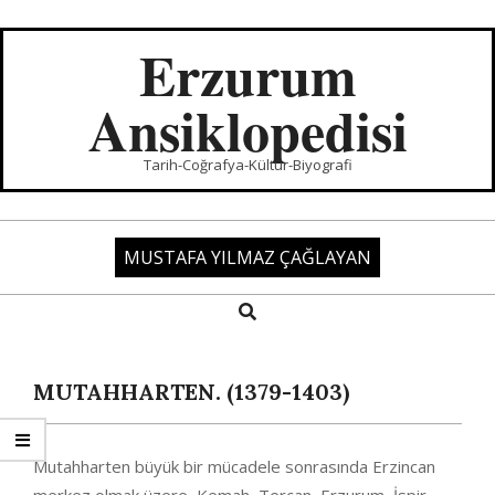
Skip
to
Erzurum
content
Ansiklopedisi
Tarih-Coğrafya-Kültür-Biyografi
MUSTAFA YILMAZ ÇAĞLAYAN
Search
Primary
Navigation
Menu
MUTAHHARTEN. (1379-1403)
Mutahharten büyük bir mücadele sonrasında Erzincan