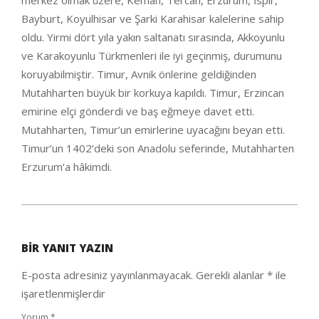
merkez olmak üzere, Kemah, Tercan, Erzurum, İspir,
Bayburt, Koyulhisar ve Şarki Karahisar kalelerine sahip
oldu. Yirmi dört yıla yakın saltanatı sırasında, Akkoyunlu
ve Karakoyunlu Türkmenleri ile iyi geçinmiş, durumunu
koruyabilmiştir. Timur, Avnik önlerine geldiğinden
Mutahharten büyük bir korkuya kapıldı. Timur, Erzincan
emirine elçi gönderdi ve baş eğmeye davet etti.
Mutahharten, Timur’un emirlerine uyacağını beyan etti.
Timur’un 1402’deki son Anadolu seferinde, Mutahharten
Erzurum’a hâkimdi.
2021-
01-
BIR YANIT YAZIN
26
E-posta adresiniz yayınlanmayacak.
Gerekli alanlar
*
ile
işaretlenmişlerdir
Yorum
*