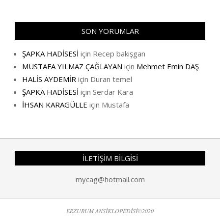
SON YORUMLAR
ŞAPKA HADİSESİ
için
Recep bakişgan
MUSTAFA YILMAZ ÇAĞLAYAN
için
Mehmet Emin DAŞ
HALİS AYDEMİR
için
Duran temel
ŞAPKA HADİSESİ
için
Serdar Kara
İHSAN KARAGÜLLE
için
Mustafa
İLETİŞİM BİLGİSİ
mycag@hotmail.com
ERZURUM ANSİKLOPEDİSİ©2020