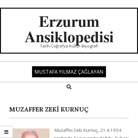
Skip
to
Erzurum
content
Ansiklopedisi
Tarih-Coğrafya-Kültür-Biyografi
MUSTAFA YILMAZ ÇAĞLAYAN
Search
Primary
Navigation
Menu
MUZAFFER ZEKİ KURNUÇ
MuzafferZeki Kurnuç, 21.4.1954