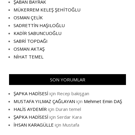
ŞABAN BAYRAK
MÜKERREM KELEŞ ŞEHİTOĞLU
OSMAN ÇELİK
SADRETTİN HAŞILOĞLU
KADİR SABUNCUOĞLU
SABRİ TOPDAĞI
OSMAN AKTAŞ
NİHAT TEMEL
SON YORUMLAR
ŞAPKA HADİSESİ
için
Recep bakişgan
MUSTAFA YILMAZ ÇAĞLAYAN
için
Mehmet Emin DAŞ
HALİS AYDEMİR
için
Duran temel
ŞAPKA HADİSESİ
için
Serdar Kara
İHSAN KARAGÜLLE
için
Mustafa