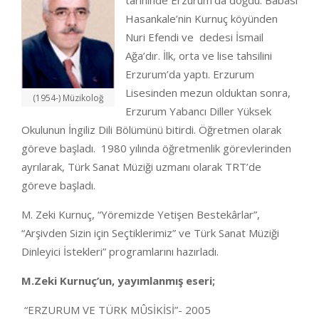
tarihinde Erzurum’da doğdu. Babası
Hasankale’nin Kurnuç köyünden
Nuri Efendi ve dedesi İsmail
Ağa’dır. İlk, orta ve lise tahsilini
Erzurum’da yaptı. Erzurum
Lisesinden mezun olduktan sonra,
(1954-) Müzikoloğ
Erzurum Yabancı Diller Yüksek
Okulunun İngiliz Dili Bölümünü bitirdi. Öğretmen olarak
göreve başladı. 1980 yılında öğretmenlik görevlerinden
ayrılarak, Türk Sanat Müziği uzmanı olarak TRT’de
göreve başladı.
M. Zeki Kurnuç, “Yöremizde Yetişen Bestekârlar”,
“Arşivden Sizin için Seçtiklerimiz” ve Türk Sanat Müziği
Dinleyici İstekleri” programlarını hazırladı.
M.Zeki Kurnuç’un, yayımlanmış eseri;
“ERZURUM VE TÜRK MÛSİKİSİ”- 2005