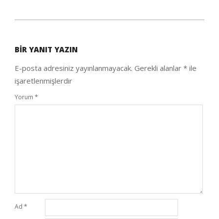
2020-
09-
BIR YANIT YAZIN
25
E-posta adresiniz yayınlanmayacak.
Gerekli alanlar
*
ile
işaretlenmişlerdir
Yorum
*
Ad
*