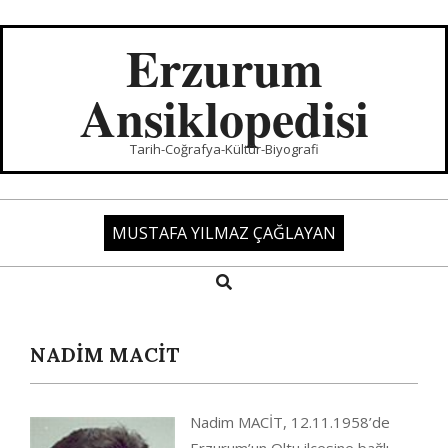
Skip
to
Erzurum
content
Ansiklopedisi
Tarih-Coğrafya-Kültür-Biyografi
MUSTAFA YILMAZ ÇAĞLAYAN
Search
Primary
Navigation
Menu
NADİM MACİT
Nadim MACİT, 12.11.1958’de