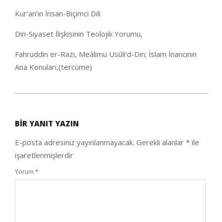
Kur’an’ın İnsan-Biçimci Dili
Din-Siyaset İlişkisinin Teolojik Yorumu,
Fahruddin er-Razi, Meâlimu Usûli’d-Din; İslam İnancının
Ana Konuları,(tercüme)
2020-
08-
BIR YANIT YAZIN
12
E-posta adresiniz yayınlanmayacak.
Gerekli alanlar
*
ile
işaretlenmişlerdir
Yorum
*