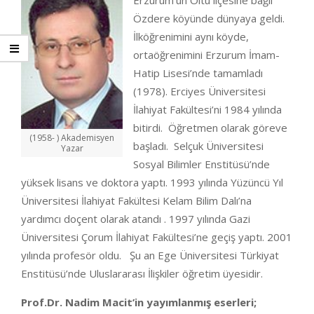
Erzurum’un Oltu ilçesine bağlı
Özdere köyünde dünyaya geldi.
İlköğrenimini aynı köyde,
ortaöğrenimini Erzurum İmam-
Hatip Lisesi’nde tamamladı
(1978). Erciyes Üniversitesi
İlahiyat Fakültesi’ni 1984 yılında
bitirdi. Öğretmen olarak göreve
(1958- ) Akademisyen
başladı. Selçuk Üniversitesi
Yazar
Sosyal Bilimler Enstitüsü’nde
yüksek lisans ve doktora yaptı. 1993 yılında Yüzüncü Yıl
Üniversitesi İlahiyat Fakültesi Kelam Bilim Dalı’na
yardımcı doçent olarak atandı . 1997 yılında Gazi
Üniversitesi Çorum İlahiyat Fakültesi’ne geçiş yaptı. 2001
yılında profesör oldu. Şu an Ege Üniversitesi Türkiyat
Enstitüsü’nde Uluslararası İlişkiler öğretim üyesidir.
Prof.Dr. Nadim Macit’in yayımlanmış eserleri;