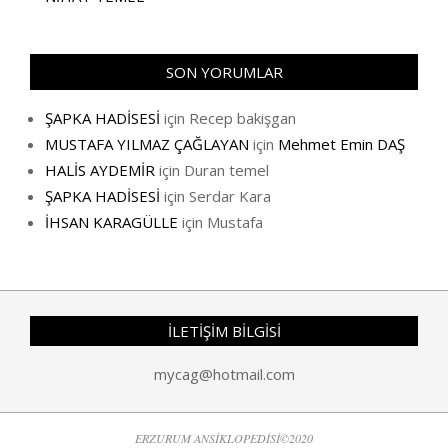
SON YORUMLAR
ŞAPKA HADİSESİ
için
Recep bakişgan
MUSTAFA YILMAZ ÇAĞLAYAN
için
Mehmet Emin DAŞ
HALİS AYDEMİR
için
Duran temel
ŞAPKA HADİSESİ
için
Serdar Kara
İHSAN KARAGÜLLE
için
Mustafa
İLETİŞİM BİLGİSİ
mycag@hotmail.com
ERZURUM ANSİKLOPEDİSİ©2020