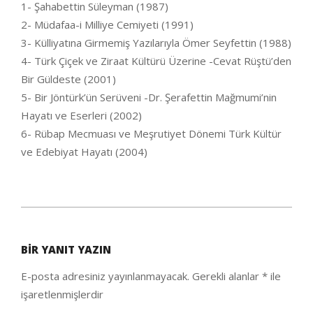
1- Şahabettin Süleyman (1987)
2- Müdafaa-i Milliye Cemiyeti (1991)
3- Külliyatına Girmemiş Yazılarıyla Ömer Seyfettin (1988)
4- Türk Çiçek ve Ziraat Kültürü Üzerine -Cevat Rüştü’den
Bir Güldeste (2001)
5- Bir Jöntürk’ün Serüveni -Dr. Şerafettin Mağmumi’nin
Hayatı ve Eserleri (2002)
6- Rübap Mecmuası ve Meşrutiyet Dönemi Türk Kültür
ve Edebiyat Hayatı (2004)
2020-
08-
BIR YANIT YAZIN
12
E-posta adresiniz yayınlanmayacak.
Gerekli alanlar
*
ile
işaretlenmişlerdir