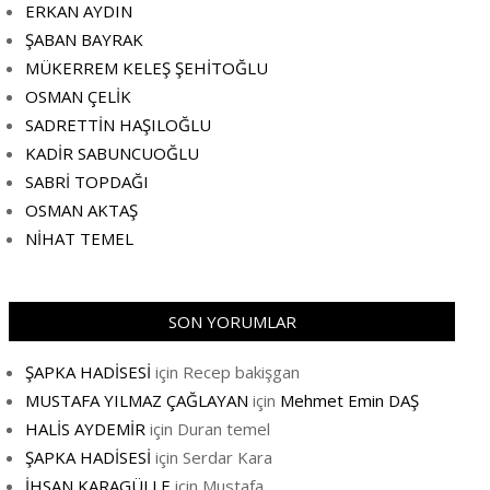
ERKAN AYDIN
ŞABAN BAYRAK
MÜKERREM KELEŞ ŞEHİTOĞLU
OSMAN ÇELİK
SADRETTİN HAŞILOĞLU
KADİR SABUNCUOĞLU
SABRİ TOPDAĞI
OSMAN AKTAŞ
NİHAT TEMEL
SON YORUMLAR
ŞAPKA HADİSESİ
için
Recep bakişgan
MUSTAFA YILMAZ ÇAĞLAYAN
için
Mehmet Emin DAŞ
HALİS AYDEMİR
için
Duran temel
ŞAPKA HADİSESİ
için
Serdar Kara
İHSAN KARAGÜLLE
için
Mustafa