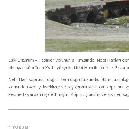
Eski Erzurum – Pasinler yolunun 8. Km.sinde, Nebi Hanları den
olmayan köprünün XVIII. yüzyılda Nebi Hanı ile birlikte, Erzuru
Nebi Hanı köprüsü, doğu – batı doğrultusunda, 43 m. uzunluğund
Zeminden 4 m. yükseklikte ve taş korkulukları olan köprünün 
kesme taşlardan inşa edilmiştir. Köprü, günümüze kısmen sağl
2021-
01-
1 YORUM
30