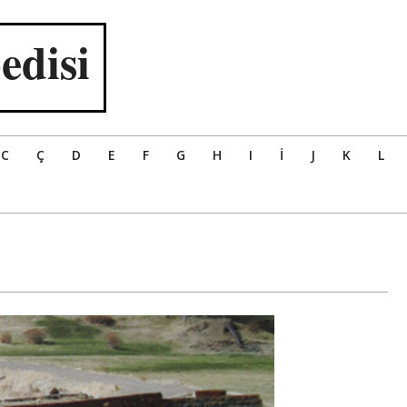
edisi
C
Ç
D
E
F
G
H
I
İ
J
K
L