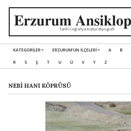
Skip
to
Erzurum Ansiklop
content
Tarih-Coğrafya-Kültür-Biyografi
KATEGORILER
ERZURUM’UN İLÇELERİ
A
B
Primary
R
S
Ş
T
U
Ü
V
Y
Z
Navigation
Menu
NEBİ HANI KÖPRÜSÜ