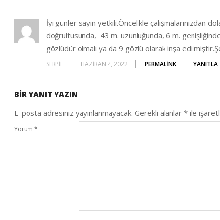
İyi günler sayın yetkili.Öncelikle çalışmalarınızdan d
doğrultusunda, 43 m. uzunluğunda, 6 m. genişliğinde 
gözlüdür olmalı ya da 9 gözlü olarak inşa edilmiştir.Şe
SERPIL
HAZIRAN 4, 2022
PERMALINK
YANITLA
BIR YANIT YAZIN
E-posta adresiniz yayınlanmayacak.
Gerekli alanlar
*
ile işaret
Yorum
*