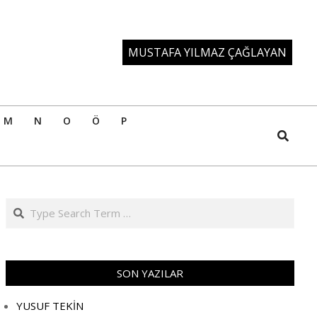
MUSTAFA YILMAZ ÇAĞLAYAN
M
N
O
Ö
P
Search
Search
SON YAZILAR
YUSUF TEKİN