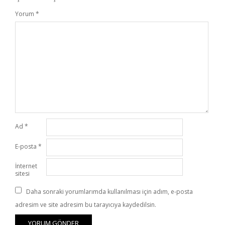
Yorum
*
Ad
*
E-posta
*
İnternet
sitesi
Daha sonraki yorumlarımda kullanılması için adım, e-posta
adresim ve site adresim bu tarayıcıya kaydedilsin.