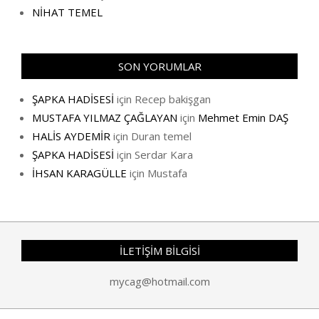
NİHAT TEMEL
SON YORUMLAR
ŞAPKA HADİSESİ
için
Recep bakişgan
MUSTAFA YILMAZ ÇAĞLAYAN
için
Mehmet Emin DAŞ
HALİS AYDEMİR
için
Duran temel
ŞAPKA HADİSESİ
için
Serdar Kara
İHSAN KARAGÜLLE
için
Mustafa
İLETİŞİM BİLGİSİ
mycag@hotmail.com