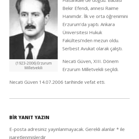
Hasankale’de doğdu. Babası
Bekir Efendi, annesi Raime
Hanımdır. İlk ve orta öğrenimini
Erzurum’da yaptı. Ankara
Üniversitesi Hukuk
Fakültesi’nden mezun oldu.
Serbest Avukat olarak çalıştı.
Necati Güven, XIII. Dönem
(1923-2006) Erzurum
Milletvekili
Erzurum Milletvekili seçildi.
Necati Güven 14.07.2006 tarihinde vefat etti.
2020-
08-
BIR YANIT YAZIN
12
E-posta adresiniz yayınlanmayacak.
Gerekli alanlar
*
ile
işaretlenmişlerdir