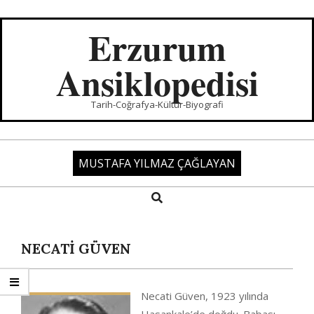
Skip
to
Erzurum
content
Ansiklopedisi
Tarih-Coğrafya-Kültür-Biyografi
MUSTAFA YILMAZ ÇAĞLAYAN
Search
Primary
Navigation
Menu
NECATİ GÜVEN
Necati Güven, 1923 yılında