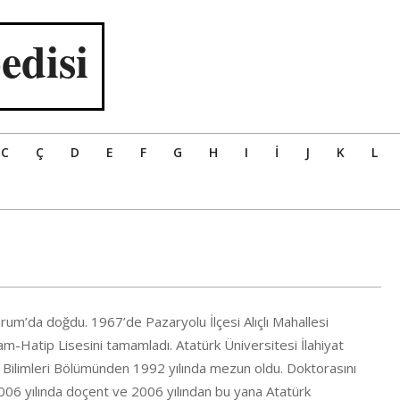
edisi
C
Ç
D
E
F
G
H
I
İ
J
K
L
rum’da doğdu. 1967’de Pazaryolu İlçesi Alıçlı Mahallesi
m-Hatip Lisesini tamamladı. Atatürk Üniversitesi İlahiyat
Bilimleri Bölümünden 1992 yılında mezun oldu. Doktorasını
006 yılında doçent ve 2006 yılından bu yana Atatürk