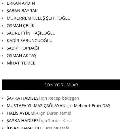
ERKAN AYDIN
ŞABAN BAYRAK
MÜKERREM KELEŞ ŞEHİTOĞLU
OSMAN ÇELİK
SADRETTİN HAŞILOĞLU
KADİR SABUNCUOĞLU
SABRİ TOPDAĞI
OSMAN AKTAŞ
NİHAT TEMEL
SON YORUMLAR
ŞAPKA HADİSESİ
için
Recep bakişgan
MUSTAFA YILMAZ ÇAĞLAYAN
için
Mehmet Emin DAŞ
HALİS AYDEMİR
için
Duran temel
ŞAPKA HADİSESİ
için
Serdar Kara
İHSAN KARAGÜLLE
için
Mustafa