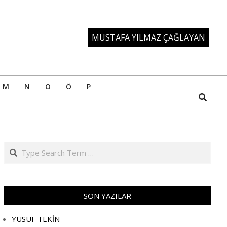
MUSTAFA YILMAZ ÇAĞLAYAN
M
N
O
Ö
P
Search
Search
SON YAZILAR
YUSUF TEKİN