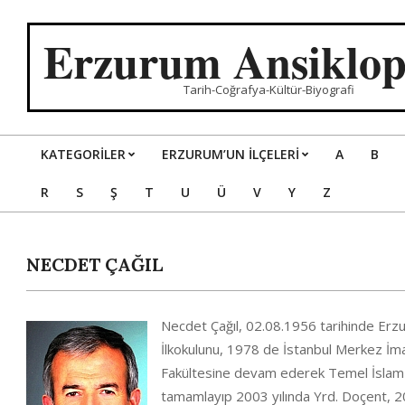
Skip
to
Erzurum Ansiklop
content
Tarih-Coğrafya-Kültür-Biyografi
KATEGORILER
ERZURUM’UN İLÇELERİ
A
B
Primary
R
S
Ş
T
U
Ü
V
Y
Z
Navigation
Menu
NECDET ÇAĞIL
Necdet Çağıl, 02.08.1956 tarihinde Erzu
İlkokulunu, 1978 de İstanbul Merkez İma
Fakültesine devam ederek Temel İslam 
tamamlayıp 2003 yılında Yrd. Doçent, 2