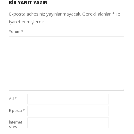
BIR YANIT YAZIN
12
E-posta adresiniz yayınlanmayacak.
Gerekli alanlar
*
ile
işaretlenmişlerdir
Yorum
*
Ad
*
E-posta
*
İnternet
sitesi