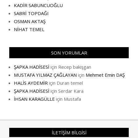
KADİR SABUNCUOĞLU
SABRİ TOPDAĞI
OSMAN AKTAŞ
NİHAT TEMEL
SON YORUMLAR
ŞAPKA HADİSESİ
için
Recep bakişgan
MUSTAFA YILMAZ ÇAĞLAYAN
için
Mehmet Emin DAŞ
HALİS AYDEMİR
için
Duran temel
ŞAPKA HADİSESİ
için
Serdar Kara
İHSAN KARAGÜLLE
için
Mustafa
İLETİŞİM BİLGİSİ