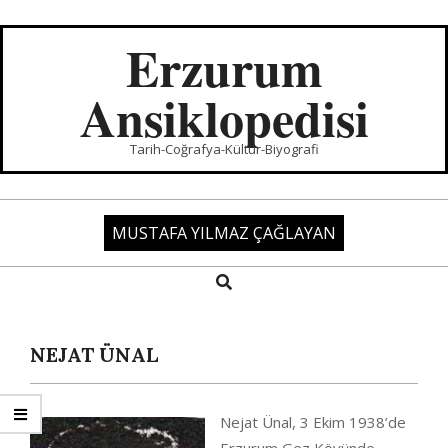
Skip
to
Erzurum
content
Ansiklopedisi
Tarih-Coğrafya-Kültür-Biyografi
MUSTAFA YILMAZ ÇAĞLAYAN
Search
Primary
Navigation
Menu
NEJAT ÜNAL
Nejat Ünal, 3 Ekim 1938’de