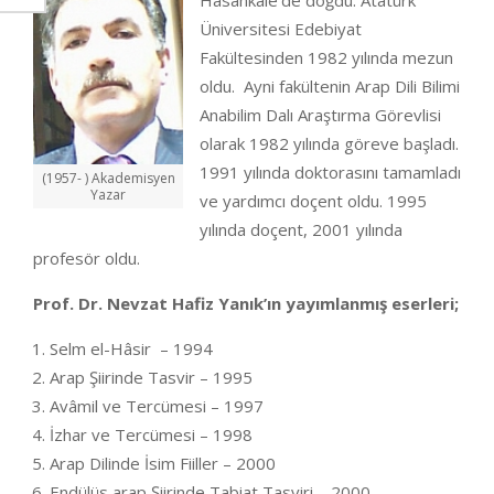
Hasankale’de doğdu. Atatürk
Üniversitesi Edebiyat
Fakültesinden 1982 yılında mezun
oldu. Ayni fakültenin Arap Dili Bilimi
Anabilim Dalı Araştırma Görevlisi
olarak 1982 yılında göreve başladı.
1991 yılında doktorasını tamamladı
(1957- ) Akademisyen
Yazar
ve yardımcı doçent oldu. 1995
yılında doçent, 2001 yılında
profesör oldu.
Prof. Dr. Nevzat Hafiz Yanık’ın yayımlanmış eserleri;
Selm el-Hâsir – 1994
Arap Şiirinde Tasvir – 1995
Avâmil ve Tercümesi – 1997
İzhar ve Tercümesi – 1998
Arap Dilinde İsim Fiiller – 2000
Endülüs arap Şiirinde Tabiat Tasviri – 2000