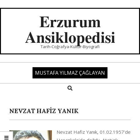
Skip
to
Erzurum
content
Ansiklopedisi
Tarih-Coğrafya-Kültür-Biyografi
MUSTAFA YILMAZ ÇAĞLAYAN
Search
Primary
Navigation
Menu
NEVZAT HAFİZ YANIK
Nevzat Hafiz Yanık, 01.02.1957’de