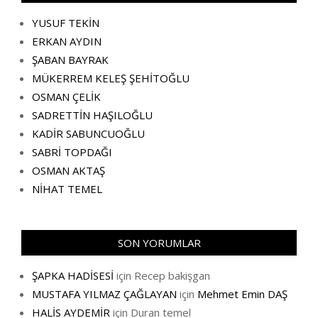
YUSUF TEKİN
ERKAN AYDIN
ŞABAN BAYRAK
MÜKERREM KELEŞ ŞEHİTOĞLU
OSMAN ÇELİK
SADRETTİN HAŞILOĞLU
KADİR SABUNCUOĞLU
SABRİ TOPDAĞI
OSMAN AKTAŞ
NİHAT TEMEL
SON YORUMLAR
ŞAPKA HADİSESİ
için
Recep bakişgan
MUSTAFA YILMAZ ÇAĞLAYAN
için
Mehmet Emin DAŞ
HALİS AYDEMİR
için
Duran temel