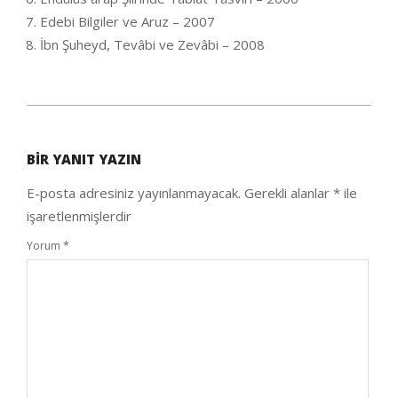
Edebi Bilgiler ve Aruz – 2007
İbn Şuheyd, Tevâbi ve Zevâbi – 2008
2020-
08-
BIR YANIT YAZIN
12
E-posta adresiniz yayınlanmayacak.
Gerekli alanlar
*
ile
işaretlenmişlerdir
Yorum
*