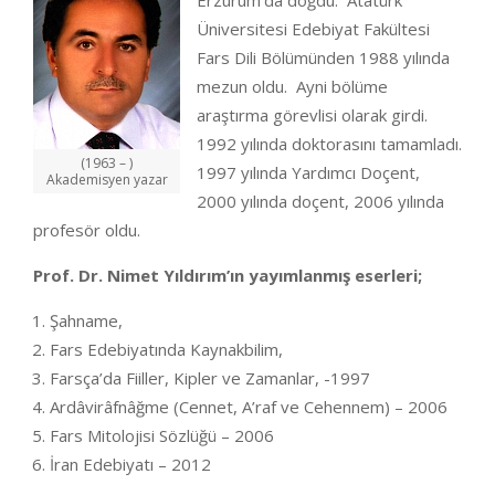
Erzurum’da doğdu. Atatürk
Üniversitesi Edebiyat Fakültesi
Fars Dili Bölümünden 1988 yılında
mezun oldu. Ayni bölüme
araştırma görevlisi olarak girdi.
1992 yılında doktorasını tamamladı.
(1963 – )
1997 yılında Yardımcı Doçent,
Akademisyen yazar
2000 yılında doçent, 2006 yılında
profesör oldu.
Prof. Dr. Nimet Yıldırım’ın yayımlanmış eserleri;
Şahname,
Fars Edebiyatında Kaynakbilim,
Farsça’da Fiiller, Kipler ve Zamanlar, -1997
Ardâvirâfnâğme (Cennet, A’raf ve Cehennem) – 2006
Fars Mitolojisi Sözlüğü – 2006
İran Edebiyatı – 2012