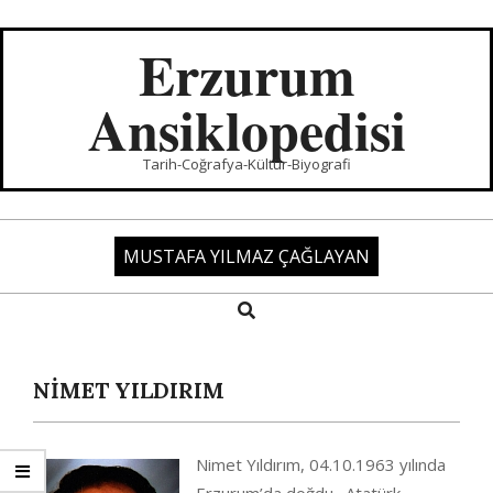
Skip
to
Erzurum
content
Ansiklopedisi
Tarih-Coğrafya-Kültür-Biyografi
MUSTAFA YILMAZ ÇAĞLAYAN
Search
Primary
Navigation
Menu
NİMET YILDIRIM
Nimet Yıldırım, 04.10.1963 yılında