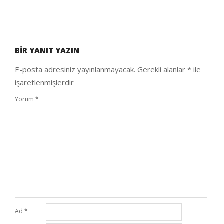
2020-
08-
BIR YANIT YAZIN
12
E-posta adresiniz yayınlanmayacak.
Gerekli alanlar
*
ile
işaretlenmişlerdir
Yorum
*
Ad
*