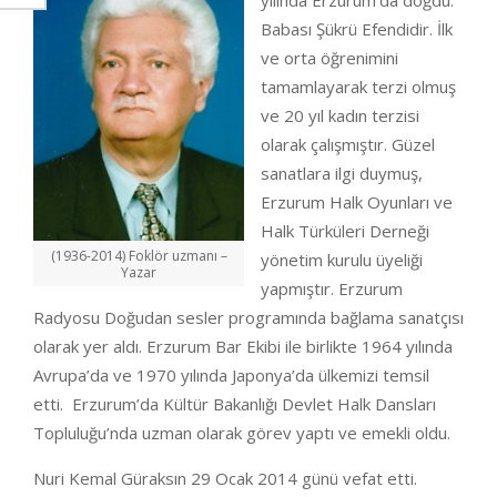
yılında Erzurum’da doğdu.
Babası Şükrü Efendidir. İlk
ve orta öğrenimini
tamamlayarak terzi olmuş
ve 20 yıl kadın terzisi
olarak çalışmıştır. Güzel
sanatlara ilgi duymuş,
Erzurum Halk Oyunları ve
Halk Türküleri Derneği
(1936-2014) Foklör uzmanı –
yönetim kurulu üyeliği
Yazar
yapmıştır. Erzurum
Radyosu Doğudan sesler programında bağlama sanatçısı
olarak yer aldı. Erzurum Bar Ekibi ile birlikte 1964 yılında
Avrupa’da ve 1970 yılında Japonya’da ülkemizi temsil
etti. Erzurum’da Kültür Bakanlığı Devlet Halk Dansları
Topluluğu’nda uzman olarak görev yaptı ve emekli oldu.
Nuri Kemal Güraksın 29 Ocak 2014 günü vefat etti.