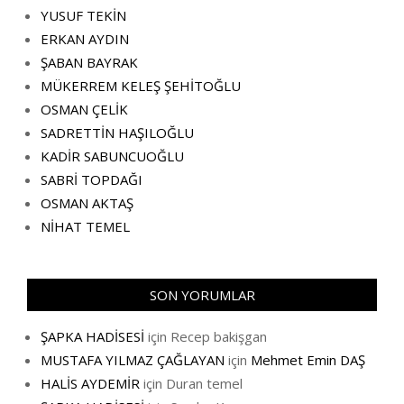
YUSUF TEKİN
ERKAN AYDIN
ŞABAN BAYRAK
MÜKERREM KELEŞ ŞEHİTOĞLU
OSMAN ÇELİK
SADRETTİN HAŞILOĞLU
KADİR SABUNCUOĞLU
SABRİ TOPDAĞI
OSMAN AKTAŞ
NİHAT TEMEL
SON YORUMLAR
ŞAPKA HADİSESİ
için
Recep bakişgan
MUSTAFA YILMAZ ÇAĞLAYAN
için
Mehmet Emin DAŞ
HALİS AYDEMİR
için
Duran temel