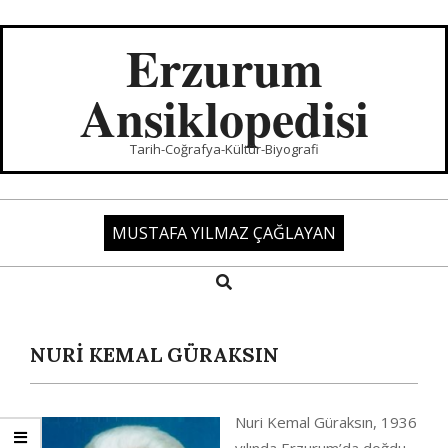
Skip
to
Erzurum
content
Ansiklopedisi
Tarih-Coğrafya-Kültür-Biyografi
MUSTAFA YILMAZ ÇAĞLAYAN
Search
Primary
Navigation
Menu
NURİ KEMAL GÜRAKSIN
Nuri Kemal Güraksın, 1936