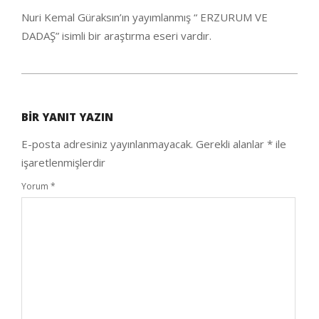
Nuri Kemal Güraksın’ın yayımlanmış “ ERZURUM VE
DADAŞ” isimli bir araştırma eseri vardır.
2020-
08-
BIR YANIT YAZIN
12
E-posta adresiniz yayınlanmayacak.
Gerekli alanlar
*
ile
işaretlenmişlerdir
Yorum
*