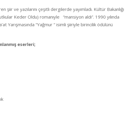
n şiir ve yazılarını çeşitli dergilerde yayımladı. Kültür Bakanlığı
utkular Keder Oldu) romanıyle “mansiyon aldı”. 1990 yılında
’at Yarışmasında “Yağmur “ isimli şiiriyle birincilik ödülünü
mlanmış eserleri;
ık