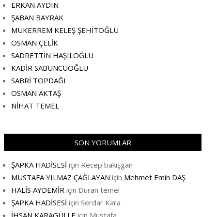
ERKAN AYDIN
ŞABAN BAYRAK
MÜKERREM KELEŞ ŞEHİTOĞLU
OSMAN ÇELİK
SADRETTİN HAŞILOĞLU
KADİR SABUNCUOĞLU
SABRİ TOPDAĞI
OSMAN AKTAŞ
NİHAT TEMEL
SON YORUMLAR
ŞAPKA HADİSESİ
için
Recep bakişgan
MUSTAFA YILMAZ ÇAĞLAYAN
için
Mehmet Emin DAŞ
HALİS AYDEMİR
için
Duran temel
ŞAPKA HADİSESİ
için
Serdar Kara
İHSAN KARAGÜLLE
için
Mustafa