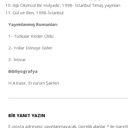
Aşk Ölümcül Bir Hülyadır, 1998- İstanbul Timaş yayınları
Gül ve Ben, 1998-İstanbul
Yayımlanmış Romanları
1- Tutkular Keder Oldu
2- Yollar Dönüşe Gider
3- İntizar
Bibliyografya
H.A.Kasır, Erzurum Şairleri
2020-
08-
BIR YANIT YAZIN
12
E-posta adresiniz yayınlanmayacak.
Gerekli alanlar
*
ile işaret