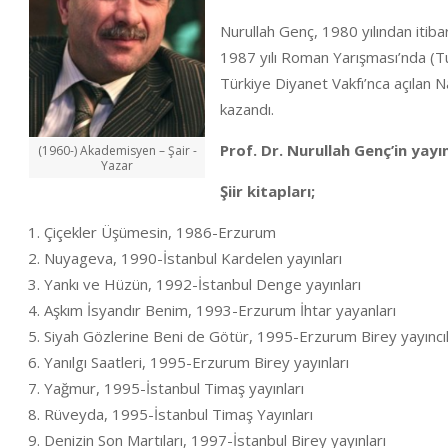
Nurullah Genç, 1980 yılından itibare
1987 yılı Roman Yarışması’nda (T
Türkiye Diyanet Vakfı’nca açılan Na
kazandı.
Prof. Dr. Nurullah Genç’in yayı
(1960-) Akademisyen – Şair -
Yazar
Şiir kitapları;
Çiçekler Üşümesin, 1986-Erzurum
Nuyageva, 1990-İstanbul Kardelen yayınları
Yankı ve Hüzün, 1992-İstanbul Denge yayınları
Aşkım İsyandır Benim, 1993-Erzurum İhtar yayanları
Siyah Gözlerine Beni de Götür, 1995-Erzurum Birey yayıncıl
Yanılgı Saatleri, 1995-Erzurum Birey yayınları
Yağmur, 1995-İstanbul Timaş yayınları
Rüveyda, 1995-İstanbul Timaş Yayınları
Denizin Son Martıları, 1997-İstanbul Birey yayınları