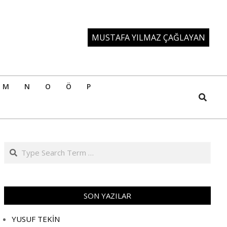
MUSTAFA YILMAZ ÇAĞLAYAN
M
N
O
Ö
P
Search
Search
SON YAZILAR
YUSUF TEKİN