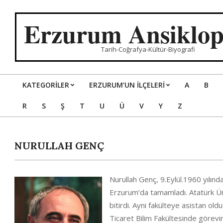
Skip
to
Erzurum Ansiklop
content
Tarih-Coğrafya-Kültür-Biyografi
KATEGORILER
ERZURUM’UN İLÇELERİ
A
B
Primary
R
S
Ş
T
U
Ü
V
Y
Z
Navigation
Menu
NURULLAH GENÇ
Nurullah Genç, 9.Eylül.1960 yılın
Erzurum’da tamamladı. Atatürk Üniv
bitirdi. Ayni fakülteye asistan ol
Ticaret Bilim Fakültesinde görev