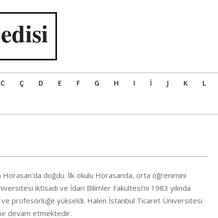
edisi
C
Ç
D
E
F
G
H
I
İ
J
K
L
da Horasan’da doğdu. İlk okulu Horasanda, orta öğrenimini
ersitesi iktisadi ve İdari Bilimler Fakültesi’ni 1983 yılında
du ve profesörlüğe yükseldi. Halen İstanbul Ticaret Üniversitesi
ine devam etmektedir.