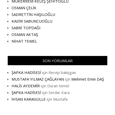
MÜKERREM KELEŞ ŞEHİTOĞLU
OSMAN ÇELİK
SADRETTİN HAŞILOĞLU
KADİR SABUNCUOĞLU
SABRİ TOPDAĞI
OSMAN AKTAŞ
NİHAT TEMEL
SON YORUMLAR
ŞAPKA HADİSESİ
için
Recep bakişgan
MUSTAFA YILMAZ ÇAĞLAYAN
için
Mehmet Emin DAŞ
HALİS AYDEMİR
için
Duran temel
ŞAPKA HADİSESİ
için
Serdar Kara
İHSAN KARAGÜLLE
için
Mustafa