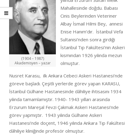
yılında Erzurum Sultan Melik
Mahallesinde doğdu. Babası
Cinis Beylerinden Veteriner
Albay İsmail Hilmi Bey, annesi
Enise Hanım’dır. İstanbul Vefa
Sultanisi’nden sonra girdiği
İstanbul Tıp Fakültesi’nin Askeri
kısmından 1926 yılında mezun
(1904 – 1987)
olmuştur.
Akademisyen – yazar
Nusret Karasu, ilk Ankara Cebeci Askeri Hastanesi’nde
göreve başladı. Çeşitli yerlerde görev yapan KARASU,
İstanbul Gülhane Hastanesinde dâhiliye ihtisasını 1934
yılında tamamlamıştır. 1940- 1943 yılları arasında
Erzurum Mareşal Fevzi Çakmak Askeri Hastanesi’nde
görev yapmıştır. 1943 yılında Gülhane Askeri
Hastanesi’nde doçent, 1946 yılında Ankara Tıp Fakültesi
dâhiliye kliniğinde profesör olmuştur.