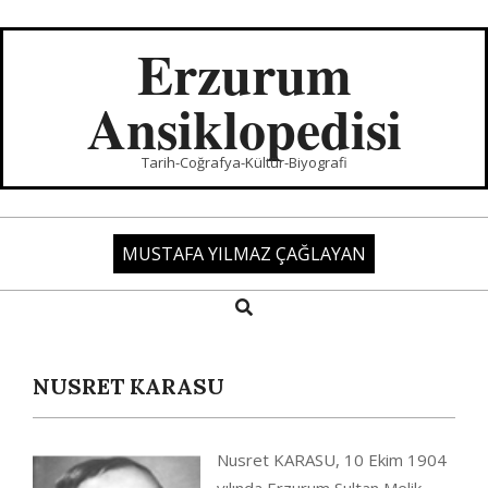
Skip
to
Erzurum
content
Ansiklopedisi
Tarih-Coğrafya-Kültür-Biyografi
MUSTAFA YILMAZ ÇAĞLAYAN
Search
Primary
Navigation
Menu
NUSRET KARASU
Nusret KARASU, 10 Ekim 1904