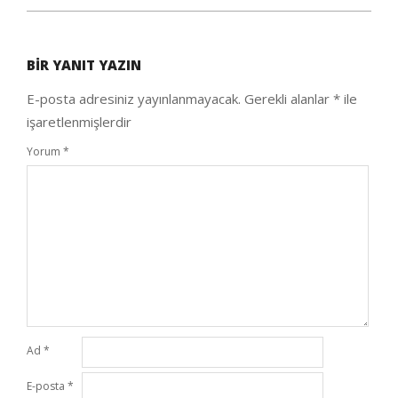
2020-
08-
BIR YANIT YAZIN
12
E-posta adresiniz yayınlanmayacak.
Gerekli alanlar
*
ile
işaretlenmişlerdir
Yorum
*
Ad
*
E-posta
*