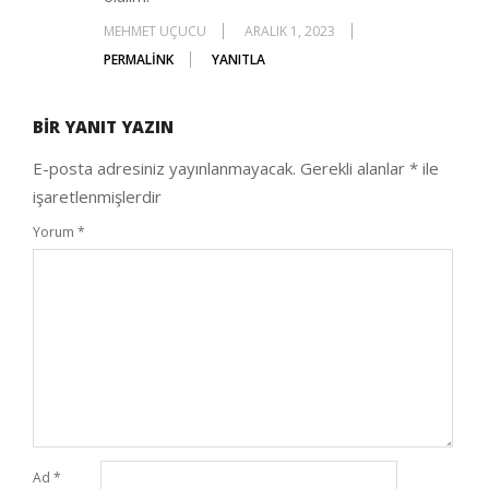
MEHMET UÇUCU
ARALIK 1, 2023
PERMALINK
YANITLA
BIR YANIT YAZIN
E-posta adresiniz yayınlanmayacak.
Gerekli alanlar
*
ile
işaretlenmişlerdir
Yorum
*
Ad
*