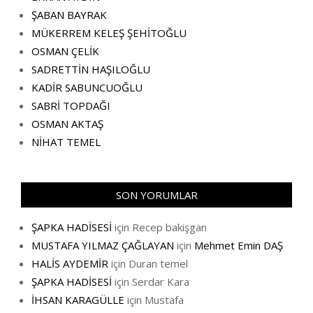
ŞABAN BAYRAK
MÜKERREM KELEŞ ŞEHİTOĞLU
OSMAN ÇELİK
SADRETTİN HAŞILOĞLU
KADİR SABUNCUOĞLU
SABRİ TOPDAĞI
OSMAN AKTAŞ
NİHAT TEMEL
SON YORUMLAR
ŞAPKA HADİSESİ
için
Recep bakişgan
MUSTAFA YILMAZ ÇAĞLAYAN
için
Mehmet Emin DAŞ
HALİS AYDEMİR
için
Duran temel
ŞAPKA HADİSESİ
için
Serdar Kara
İHSAN KARAGÜLLE
için
Mustafa