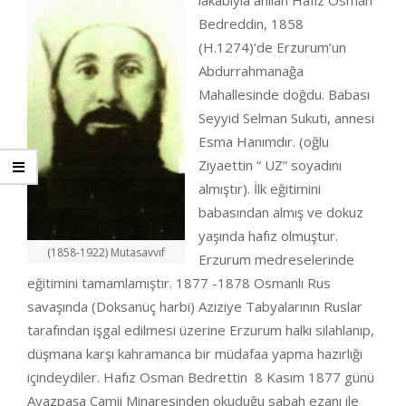
lâkabıyla anılan Hafız Osman
Bedreddin, 1858
(H.1274)’de Erzurum’un
Abdurrahmanağa
Mahallesinde doğdu. Babası
Seyyid Selman Sukuti, annesi
Esma Hanımdır. (oğlu
Ziyaettin “ UZ” soyadını
almıştır). İlk eğitimini
babasından almış ve dokuz
yaşında hafız olmuştur.
(1858-1922) Mutasavvıf
Erzurum medreselerinde
eğitimini tamamlamıştır. 1877 -1878 Osmanlı Rus
savaşında (Doksanüç harbi) Aziziye Tabyalarının Ruslar
tarafından işgal edilmesi üzerine Erzurum halkı silahlanıp,
düşmana karşı kahramanca bir müdafaa yapma hazırlığı
içindeydiler. Hafız Osman Bedrettin 8 Kasım 1877 günü
Ayazpaşa Camii Minaresinden okuduğu sabah ezanı ile