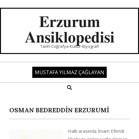
Skip
to
Erzurum
content
Ansiklopedisi
Tarih-Coğrafya-Kültür-Biyografi
MUSTAFA YILMAZ ÇAĞLAYAN
Search
Primary
Navigation
Menu
OSMAN BEDREDDİN ERZURUMİ
Halk arasında İmam Efendi