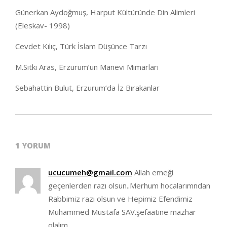
Günerkan Aydoğmuş, Harput Kültüründe Din Alimleri
(Eleskav- 1998)
Cevdet Kılıç, Türk İslam Düşünce Tarzı
M.Sıtkı Aras, Erzurum’un Manevi Mimarları
Sebahattin Bulut, Erzurum’da İz Bırakanlar
2020-
06-
1 YORUM
28
ucucumeh@gmail.com
Allah emeği
geçenlerden razı olsun..Merhum hocalarımndan
Rabbimiz razı olsun ve Hepimiz Efendimiz
Muhammed Mustafa SAV.şefaatine mazhar
olalım.