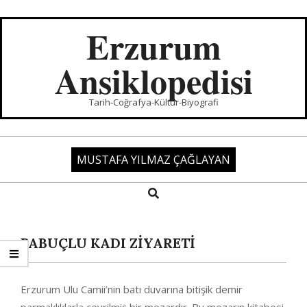
Skip
to
Erzurum
content
Ansiklopedisi
Tarih-Coğrafya-Kültür-Biyografi
MUSTAFA YILMAZ ÇAĞLAYAN
Search
Primary
Navigation
Menu
PABUÇLU KADI ZİYARETİ
Erzurum Ulu Camii’nin batı duvarına bitişik demir