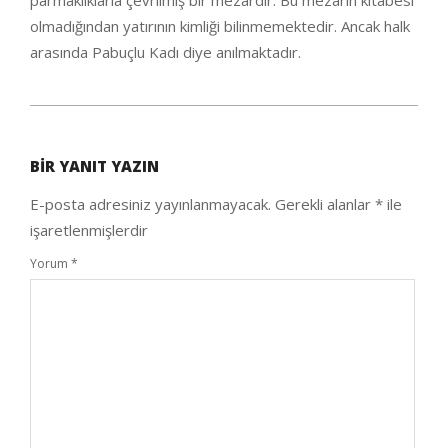
parmaklıklarla çevrilmiş bir mezardır. Bu mezarın kitabesi
olmadığından yatırının kimliği bilinmemektedir. Ancak halk
arasında Pabuçlu Kadı diye anılmaktadır.
2021-
01-
BIR YANIT YAZIN
30
E-posta adresiniz yayınlanmayacak.
Gerekli alanlar
*
ile
işaretlenmişlerdir
Yorum
*