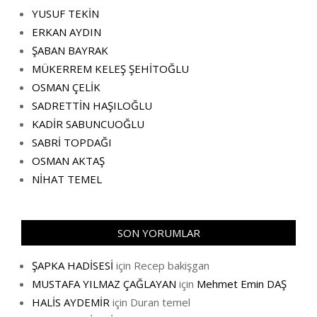
YUSUF TEKİN
ERKAN AYDIN
ŞABAN BAYRAK
MÜKERREM KELEŞ ŞEHİTOĞLU
OSMAN ÇELİK
SADRETTİN HAŞILOĞLU
KADİR SABUNCUOĞLU
SABRİ TOPDAĞI
OSMAN AKTAŞ
NİHAT TEMEL
SON YORUMLAR
ŞAPKA HADİSESİ
için
Recep bakişgan
MUSTAFA YILMAZ ÇAĞLAYAN
için
Mehmet Emin DAŞ
HALİS AYDEMİR
için
Duran temel