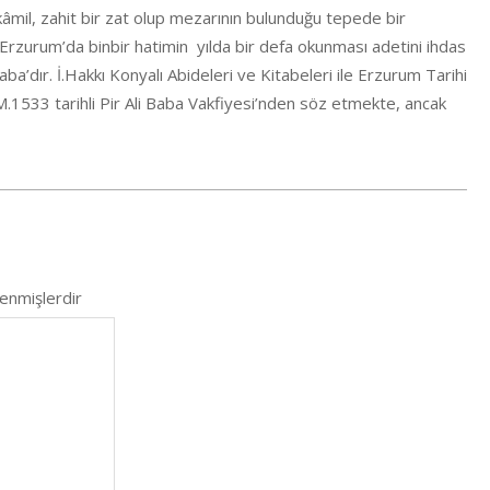
, kâmil, zahit bir zat olup mezarının bulunduğu tepede bir
Erzurum’da binbir hatimin yılda bir defa okunması adetini ihdas
Baba’dır. İ.Hakkı Konyalı Abideleri ve Kitabeleri ile Erzurum Tarihi
.1533 tarihli Pir Ali Baba Vakfiyesi’nden söz etmekte, ancak
lenmişlerdir