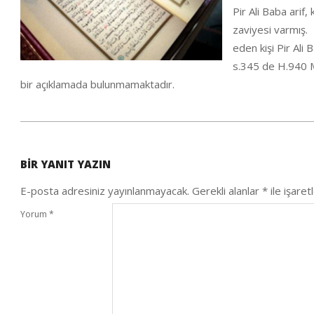
Pir Ali Baba arif
zaviyesi varmış. 
eden kişi Pir Ali 
s.345 de H.940 M
bir açıklamada bulunmamaktadır.
2021-
01-
BIR YANIT YAZIN
30
E-posta adresiniz yayınlanmayacak.
Gerekli alanlar
*
ile işaret
Yorum
*