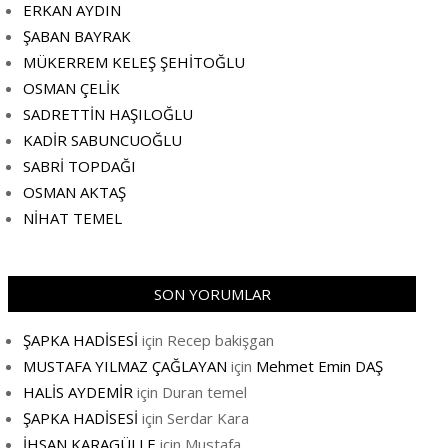
ERKAN AYDIN
ŞABAN BAYRAK
MÜKERREM KELEŞ ŞEHİTOĞLU
OSMAN ÇELİK
SADRETTİN HAŞILOĞLU
KADİR SABUNCUOĞLU
SABRİ TOPDAĞI
OSMAN AKTAŞ
NİHAT TEMEL
SON YORUMLAR
ŞAPKA HADİSESİ
için
Recep bakişgan
MUSTAFA YILMAZ ÇAĞLAYAN
için
Mehmet Emin DAŞ
HALİS AYDEMİR
için
Duran temel
ŞAPKA HADİSESİ
için
Serdar Kara
İHSAN KARAGÜLLE
için
Mustafa