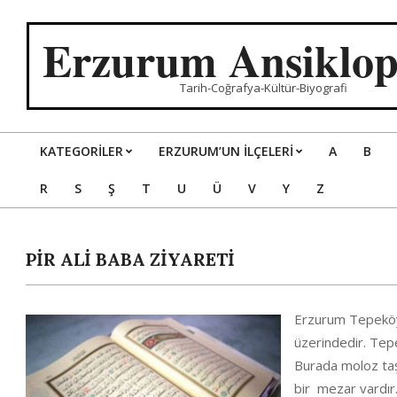
Skip
to
Erzurum Ansiklop
content
Tarih-Coğrafya-Kültür-Biyografi
KATEGORILER
ERZURUM’UN İLÇELERİ
A
B
Primary
R
S
Ş
T
U
Ü
V
Y
Z
Navigation
Menu
PİR ALİ BABA ZİYARETİ
Erzurum Tepeköy 
üzerindedir. Tep
Burada moloz taş
bir mezar vardır.