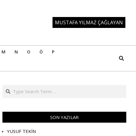
MUSTAFA YILMAZ ÇAĞLAYAN
M
N
O
Ö
P
Search
Search
SON YAZILAR
YUSUF TEKİN