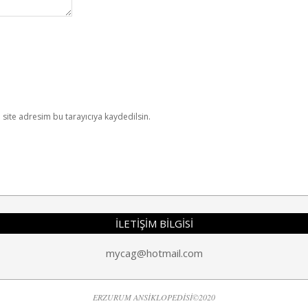
site adresim bu tarayıcıya kaydedilsin.
İLETİŞİM BİLGİSİ
mycag@hotmail.com
ERZURUM ANSİKLOPEDİSİ©2020