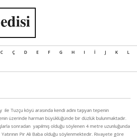
edisi
C
Ç
D
E
F
G
H
I
İ
J
K
L
ile Tuzçu köyü arasında kendi adını taşıyan tepenin
enin üzerinde harman büyüklüğünde bir düzlük bulunmaktadır.
larla sonradan yapılmış olduğu söylenen 4 metre uzunluğunda
 Yatırının Pir Ali Baba olduğu söylenmektedir. Rivayete göre