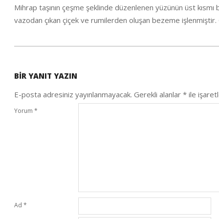
Mihrap taşının çeşme şeklinde düzenlenen yüzünün üst kısmı b
vazodan çıkan çiçek ve rumilerden oluşan bezeme işlenmiştir.
2021-
01-
BIR YANIT YAZIN
31
E-posta adresiniz yayınlanmayacak.
Gerekli alanlar
*
ile işaret
Yorum
*
Ad
*