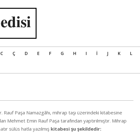
edisi
C
Ç
D
E
F
G
H
I
İ
J
K
L
. Rauf Paşa Namazgâhı, mihrap taşı üzerindeki kitabesine
lan Mehmet Emin Rauf Paşa tarafından yaptırılmıştır. Mihrap
atır sülüs hatla yazılmış
kitabesi şu şekildedir: