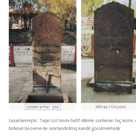
Mihrap ( Ön) yüzü
Çeşme(arka) yüz
tasarlanmıştır. Taşın üst kısmı hafif dilimle sonlanan taç kısm
bitkisel bezeme ile sınırlandırılmış kandil görülmektedir.