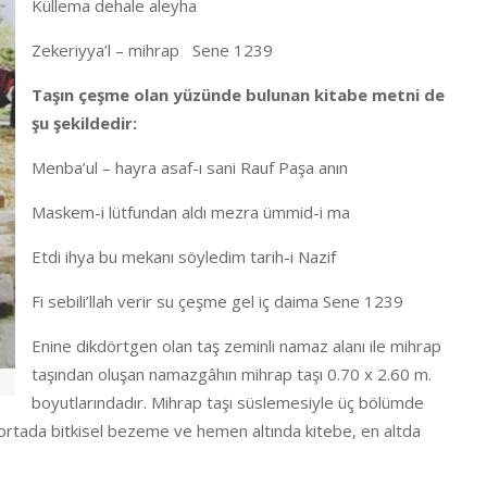
Küllema dehale aleyha
Zekeriyya’l – mihrap Sene 1239
Taşın çeşme olan yüzünde bulunan kitabe metni de
şu şekildedir:
Menba’ul – hayra asaf-ı sani Rauf Paşa anın
Maskem-i lütfundan aldı mezra ümmid-i ma
Etdi ihya bu mekanı söyledim tarih-i Nazif
Fi sebili’llah verir su çeşme gel iç daima Sene 1239
Enine dikdörtgen olan taş zeminli namaz alanı ile mihrap
taşından oluşan namazgâhın mihrap taşı 0.70 x 2.60 m.
boyutlarındadır. Mihrap taşı süslemesiyle üç bölümde
ı, ortada bitkisel bezeme ve hemen altında kitebe, en altda