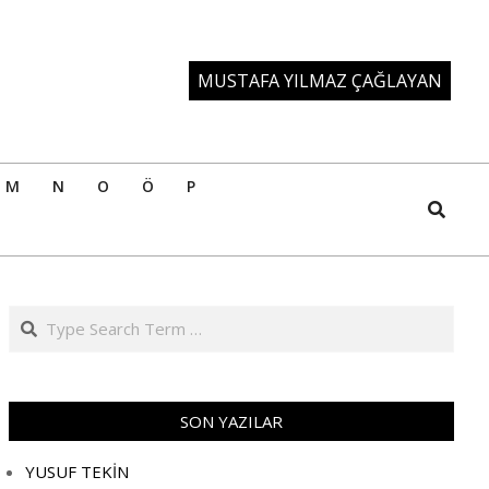
MUSTAFA YILMAZ ÇAĞLAYAN
M
N
O
Ö
P
Search
Search
SON YAZILAR
YUSUF TEKİN