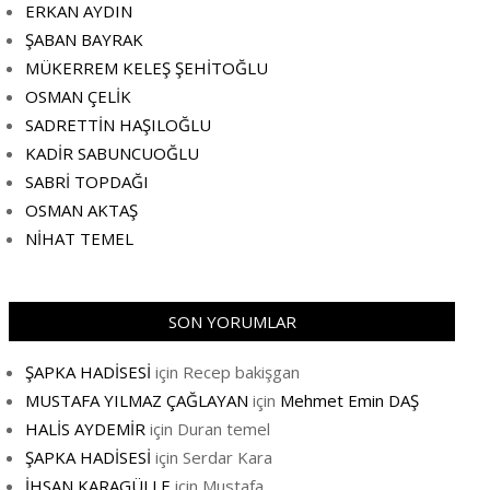
ERKAN AYDIN
ŞABAN BAYRAK
MÜKERREM KELEŞ ŞEHİTOĞLU
OSMAN ÇELİK
SADRETTİN HAŞILOĞLU
KADİR SABUNCUOĞLU
SABRİ TOPDAĞI
OSMAN AKTAŞ
NİHAT TEMEL
SON YORUMLAR
ŞAPKA HADİSESİ
için
Recep bakişgan
MUSTAFA YILMAZ ÇAĞLAYAN
için
Mehmet Emin DAŞ
HALİS AYDEMİR
için
Duran temel
ŞAPKA HADİSESİ
için
Serdar Kara
İHSAN KARAGÜLLE
için
Mustafa