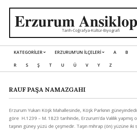
Skip
to
Erzurum Ansiklop
content
Tarih-Coğrafya-Kültür-Biyografi
KATEGORILER
ERZURUM’UN İLÇELERİ
A
B
Primary
R
S
Ş
T
U
Ü
V
Y
Z
Navigation
Menu
RAUF PAŞA NAMAZGAHI
Erzurum Yukarı Köşk Mahallesinde, Köşk Parkının güneyindedir
göre H.1239 – M. 1823 tarihinde, Erzurum’da Valilik yapmış o
taşının güney yüzü de çeşmedir. Taşın mihrap (ön) yüzüne iki s