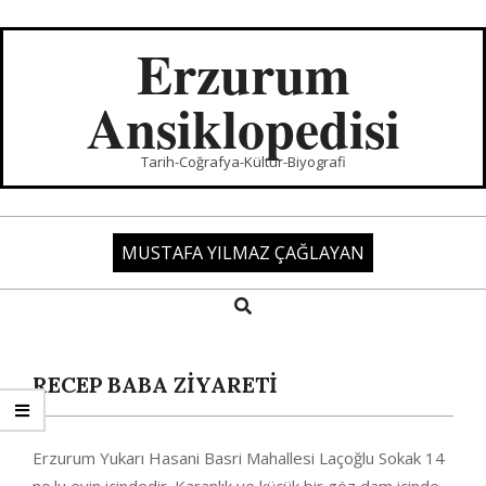
Skip
to
Erzurum
content
Ansiklopedisi
Tarih-Coğrafya-Kültür-Biyografi
MUSTAFA YILMAZ ÇAĞLAYAN
Search
Primary
Navigation
Menu
RECEP BABA ZİYARETİ
Erzurum Yukarı Hasani Basri Mahallesi Laçoğlu Sokak 14