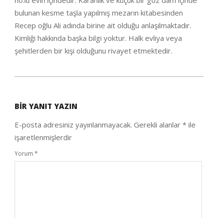
no.lu evin içindedir. Karanlık ve küçük bir göz dam içinde
bulunan kesme taşla yapılmış mezarın kitabesinden
Recep oğlu Ali adında birine ait olduğu anlaşılmaktadır.
Kimliği hakkında başka bilgi yoktur. Halk evliya veya
şehitlerden bir kişi olduğunu rivayet etmektedir.
2021-
01-
BIR YANIT YAZIN
30
E-posta adresiniz yayınlanmayacak.
Gerekli alanlar
*
ile
işaretlenmişlerdir
Yorum
*