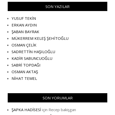
SON YAZILAR
YUSUF TEKİN
ERKAN AYDIN
ŞABAN BAYRAK
MÜKERREM KELEŞ ŞEHİTOĞLU
OSMAN ÇELİK
SADRETTİN HAŞILOĞLU
KADİR SABUNCUOĞLU
SABRİ TOPDAĞI
OSMAN AKTAŞ
NİHAT TEMEL
SON YORUMLAR
ŞAPKA HADİSESİ
için
Recep bakişgan