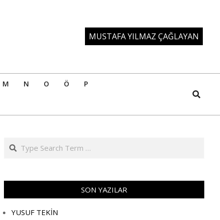
MUSTAFA YILMAZ ÇAĞLAYAN
M
N
O
Ö
P
Search
Search
SON YAZILAR
YUSUF TEKİN