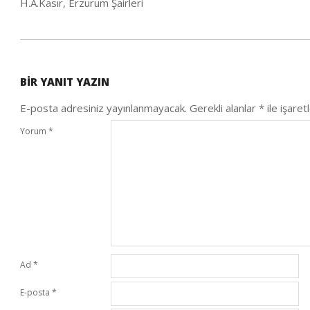
H.A.Kasır, Erzurum Şairleri
2020-
06-
BIR YANIT YAZIN
28
E-posta adresiniz yayınlanmayacak.
Gerekli alanlar
*
ile işaret
Yorum
*
Ad
*
E-posta
*