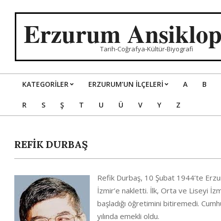
Skip
to
Erzurum Ansiklop
content
Tarih-Coğrafya-Kültür-Biyografi
KATEGORILER
ERZURUM’UN İLÇELERİ
A
B
Primary
R
S
Ş
T
U
Ü
V
Y
Z
Navigation
Menu
REFİK DURBAŞ
Refik Durbaş, 10 Şubat 1944’te Erzuru
İzmir’e nakletti. İlk, Orta ve Liseyi İ
başladığı öğretimini bitiremedi. Cum
yılında emekli oldu.