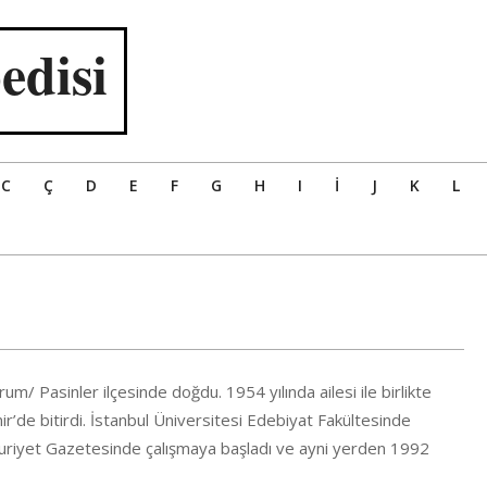
edisi
C
Ç
D
E
F
G
H
I
İ
J
K
L
m/ Pasinler ilçesinde doğdu. 1954 yılında ailesi ile birlikte
zmir’de bitirdi. İstanbul Üniversitesi Edebiyat Fakültesinde
huriyet Gazetesinde çalışmaya başladı ve ayni yerden 1992