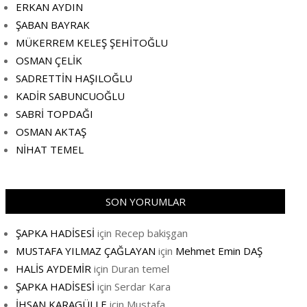
ERKAN AYDIN
ŞABAN BAYRAK
MÜKERREM KELEŞ ŞEHİTOĞLU
OSMAN ÇELİK
SADRETTİN HAŞILOĞLU
KADİR SABUNCUOĞLU
SABRİ TOPDAĞI
OSMAN AKTAŞ
NİHAT TEMEL
SON YORUMLAR
ŞAPKA HADİSESİ
için
Recep bakişgan
MUSTAFA YILMAZ ÇAĞLAYAN
için
Mehmet Emin DAŞ
HALİS AYDEMİR
için
Duran temel
ŞAPKA HADİSESİ
için
Serdar Kara
İHSAN KARAGÜLLE
için
Mustafa