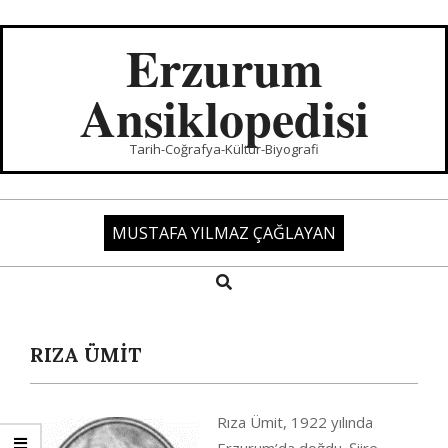
Skip
to
Erzurum
content
Ansiklopedisi
Tarih-Coğrafya-Kültür-Biyografi
MUSTAFA YILMAZ ÇAĞLAYAN
Search
Primary
Navigation
Menu
RIZA ÜMİT
Rıza Ümit, 1922 yılında