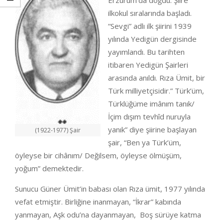
Erzurum’da doğdu. Şiire
ilkokul sıralarında başladı.
“Sevgi” adlı ilk şiirini 1939
yılında Yedigün dergisinde
yayımlandı. Bu tarihten
itibaren Yedigün Şairleri
arasında anıldı. Rıza Ümit, bir
Türk milliyetçisidir.” Türk’üm,
Türklüğüme imânım tanık/
İçim dışım tevhîd nuruyla
yanık” diye şiirine başlayan
(1922-1977) Şair
şair, “Ben ya Türk’üm,
öyleyse bir cihânım/ Değilsem, öyleyse ölmüşüm,
yoğum” demektedir.
Sunucu Güner Ümit’in babası olan Rıza ümit, 1977 yılında
vefat etmiştir. Birliğine inanmayan, “İkrar” kabında
yanmayan, Aşk odu’na dayanmayan, Boş sürüye katma