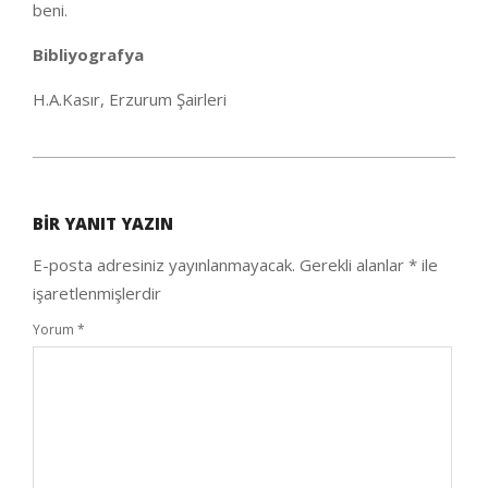
beni.
Bibliyografya
H.A.Kasır, Erzurum Şairleri
2020-
06-
BIR YANIT YAZIN
28
E-posta adresiniz yayınlanmayacak.
Gerekli alanlar
*
ile
işaretlenmişlerdir
Yorum
*