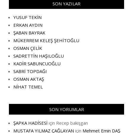
SON YAZILAR
YUSUF TEKİN
ERKAN AYDIN
ŞABAN BAYRAK
MÜKERREM KELEŞ ŞEHİTOĞLU
OSMAN ÇELİK
SADRETTİN HAŞILOĞLU
KADİR SABUNCUOĞLU
SABRİ TOPDAĞI
OSMAN AKTAŞ
NİHAT TEMEL
SON YORUMLAR
ŞAPKA HADİSESİ
için
Recep bakişgan
MUSTAFA YILMAZ ÇAĞLAYAN
için
Mehmet Emin DAŞ