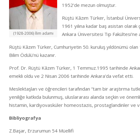
1952’de mezun olmuştur.
Rüştü Kâzım Türker, İstanbul Üniversi
1961 yılına kadar baş asistan olarak 
(1928-2006) İlim adamı
Ankara Üniversitesi Tıp Fakültesi’ne 
Rüştü Kâzım Türker, Cumhuriyetin 50. kuruluş yıldönümü olan
Bilim Ödülü’nü kazanır.
Prof. Dr. Rüştü Kâzım Türker, 1 Temmuz.1995 tarihinde Ankara
emekli oldu ve 2 Nisan 2006 tarihinde Ankara’da vefat etti.
Meslektaşları ve öğrencileri tarafından “tam bir araştırma tutk
yeniliğe katkıda bulunmuş, uluslararası alanda seçkin ve önem
histamin, kardiyovasküler homeostazis, prostaglandinler ve vaz
Bibliyografya
Z.Başar, Erzurumun 54 Müellifi