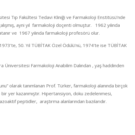
tesi Tıp Fakültesi Tedavi Kliniği ve Farmakoloji Enstitüsü’nde
çalışmış, ayni yıl farmakoloji doçenti olmuştur. 1962 yılında
atanır ve 1967 yılında farmakoloji profesörü olur.
 1973’te, 50. Yıl TÜBİTAK Özel Ödülü’nü, 1974’te ise TÜBİTAK
 Üniversitesi Farmakoloji Anabilim Dalından , yaş haddinden
unu” olarak tanımlanan Prof. Türker, farmakoloji alanında birçok
li bir yer kazanmıştır. Hipertansiyon, doku zedelenmesi,
oaktif peptidler, araştırma alanlarından bazılarıdır.