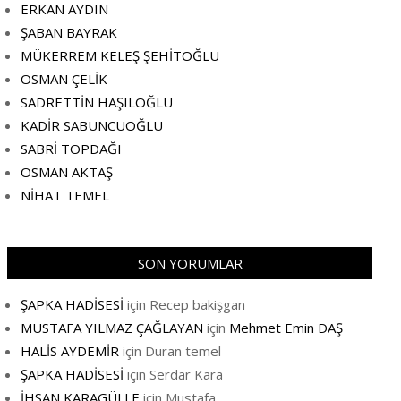
ERKAN AYDIN
ŞABAN BAYRAK
MÜKERREM KELEŞ ŞEHİTOĞLU
OSMAN ÇELİK
SADRETTİN HAŞILOĞLU
KADİR SABUNCUOĞLU
SABRİ TOPDAĞI
OSMAN AKTAŞ
NİHAT TEMEL
SON YORUMLAR
ŞAPKA HADİSESİ
için
Recep bakişgan
MUSTAFA YILMAZ ÇAĞLAYAN
için
Mehmet Emin DAŞ
HALİS AYDEMİR
için
Duran temel
ŞAPKA HADİSESİ
için
Serdar Kara
İHSAN KARAGÜLLE
için
Mustafa