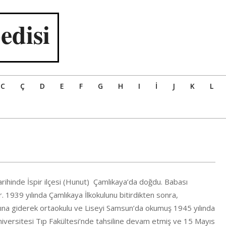
edisi
C
Ç
D
E
F
G
H
I
İ
J
K
L
ihinde İspir ilçesi (Hunut) Çamlıkaya’da doğdu. Babası
939 yılında Çamlıkaya İlkokulunu bitirdikten sonra,
nına giderek ortaokulu ve Liseyi Samsun’da okumuş 1945 yılında
iversitesi Tıp Fakültesi’nde tahsiline devam etmiş ve 15 Mayıs