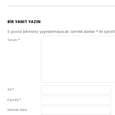
2020-
06-
BIR YANIT YAZIN
28
E-posta adresiniz yayınlanmayacak.
Gerekli alanlar
*
ile işaret
Yorum
*
Ad
*
E-posta
*
İnternet sitesi