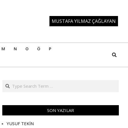
MUSTAFA YILMAZ ÇAĞLAYAN
M
N
O
Ö
P
Search
Search
SON YAZILAR
YUSUF TEKİN