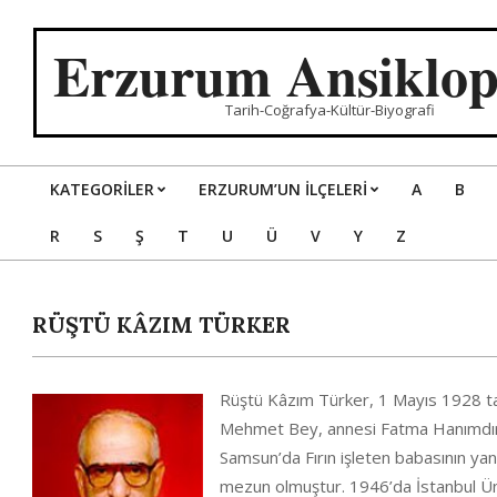
Skip
to
Erzurum Ansiklop
content
Tarih-Coğrafya-Kültür-Biyografi
KATEGORILER
ERZURUM’UN İLÇELERİ
A
B
Primary
R
S
Ş
T
U
Ü
V
Y
Z
Navigation
Menu
RÜŞTÜ KÂZIM TÜRKER
Rüştü Kâzım Türker, 1 Mayıs 1928 tar
Mehmet Bey, annesi Fatma Hanımdır. 1
Samsun’da Fırın işleten babasının ya
mezun olmuştur. 1946’da İstanbul Ün