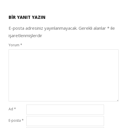
2020-
05-
BIR YANIT YAZIN
24
E-posta adresiniz yayınlanmayacak.
Gerekli alanlar
*
ile
işaretlenmişlerdir
Yorum
*
Ad
*
E-posta
*