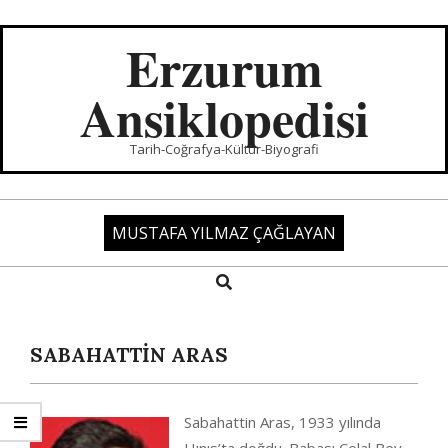
Skip
to
Erzurum
content
Ansiklopedisi
Tarih-Coğrafya-Kültür-Biyografi
MUSTAFA YILMAZ ÇAĞLAYAN
Search
Primary
Navigation
Menu
SABAHATTİN ARAS
Sabahattin Aras, 1933 yılında