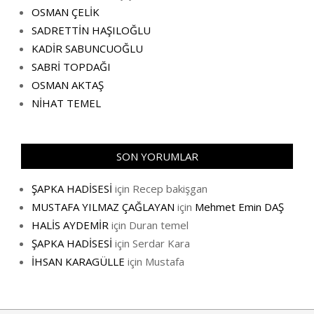
OSMAN ÇELİK
SADRETTİN HAŞILOĞLU
KADİR SABUNCUOĞLU
SABRİ TOPDAĞI
OSMAN AKTAŞ
NİHAT TEMEL
SON YORUMLAR
ŞAPKA HADİSESİ
için
Recep bakişgan
MUSTAFA YILMAZ ÇAĞLAYAN
için
Mehmet Emin DAŞ
HALİS AYDEMİR
için
Duran temel
ŞAPKA HADİSESİ
için
Serdar Kara
İHSAN KARAGÜLLE
için
Mustafa