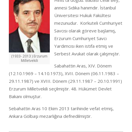
Hınıs’ta doğdu. Babası Celal Bey,
annesi Sıdıka hanımdır. İstanbul
Üniversitesi Hukuk Fakültesi
mezunudur. Korkuteli Cumhuriyet
Savcısı olarak göreve başlamış,
Erzurum Cumhuriyet Savcı
Yardımcısı iken istifa etmiş ve
Serbest Avukat olarak çalışmıştır.
(1933- 2013 ) Erzurum
Milletvekili
Sabahattin Aras, XIV. Dönem
(12.10.1969 – 14.10.1973), XVII. Dönem (06.11.1983 –
29.11.1987) ve XVIII. Dönem (29.11.1987 – 20.10.1991)
Erzurum Milletvekili seçilmiştir. 48. Hükümet Devlet
Bakanı olmuştur.
Sebahattin Aras 10 Ekim 2013 tarihinde vefat etmiş,
Ankara Gölbaşı mezarlığına defnedilmiştir.